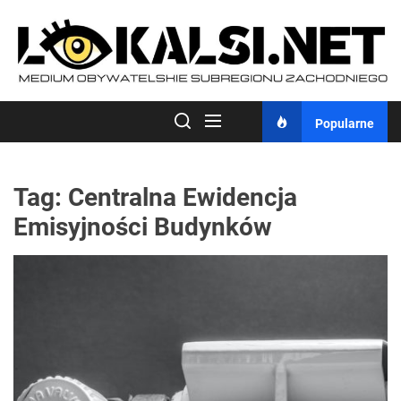
Skip
to
the
content
Popularne
Tag:
Centralna Ewidencja
Emisyjności Budynków