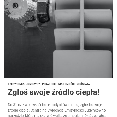
CZERWIONKA-LESZCZYNY
PORADNIKI
WIADOMOŚCI
ZE ŚWIATA
Zgłoś swoje źródło ciepła!
Do 31 czerwca właściciele budynków muszą zgłosić swoje
źródła ciepła. Centralna Ewidencja Emisyjności Budynków to
narzędzie, które ma ułatwić walkę ze smogiem. Dziś zebrałem