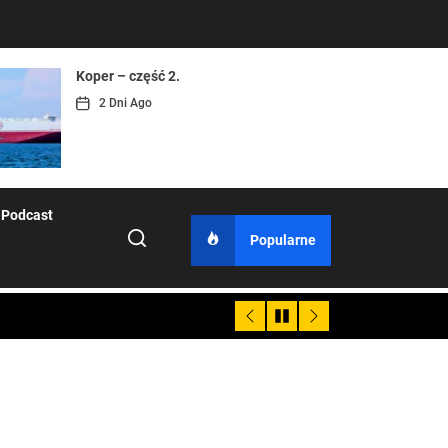
Koper – część 2.
Koper
Uwaga Dębieńsko – woda
Ilu mieszkańców ma Rybnik?
Dość komentowania kolejnych afer w
nieprzydatna do spożycia!!!
ochronie zdrowia — czas zacząć
2 Dni Ago
4 Dni Ago
1 Miesiąc Ago
mówić o rozwiązaniach
1 Miesiąc Ago
1 Miesiąc Ago
iach
Podcast
Popularne
iach