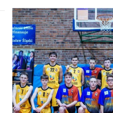
 woda nieprzydatna do spożycia!!!
a Rybnik?
 kolejnych afer w ochronie zdrowia — czas zacząć mówić o rozwiązan