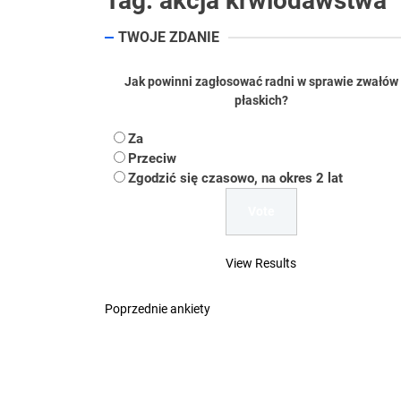
Tag:
akcja krwiodawstwa
TWOJE ZDANIE
Koper – część 2.
Koper
Jak powinni zagłosować radni w sprawie zwałów
płaskich?
Uwaga Dębieńsko –
Za
Przeciw
Ilu mieszkańców m
Zgodzić się czasowo, na okres 2 lat
Dość komentowania
View Results
Poprzednie ankiety