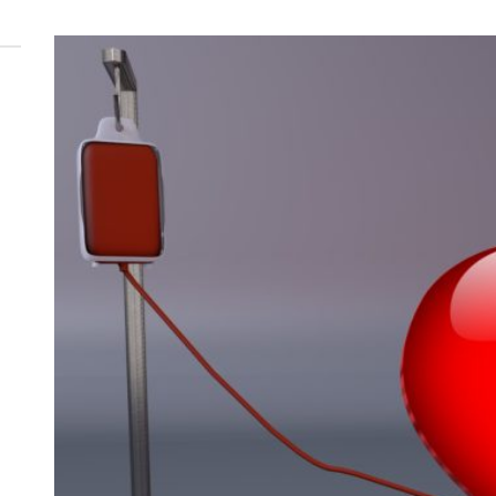
 woda nieprzydatna do spożycia!!!
a Rybnik?
 kolejnych afer w ochronie zdrowia — czas zacząć mówić o rozwiązan