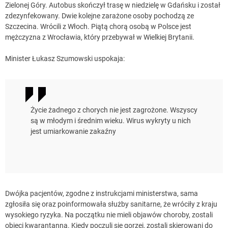
Zielonej Góry. Autobus skończył trasę w niedzielę w Gdańsku i został
zdezynfekowany. Dwie kolejne zarażone osoby pochodzą ze
Szczecina. Wrócili z Włoch. Piątą chorą osobą w Polsce jest
mężczyzna z Wrocławia, który przebywał w Wielkiej Brytanii.
Minister Łukasz Szumowski uspokaja:
Życie żadnego z chorych nie jest zagrożone. Wszyscy
są w młodym i średnim wieku. Wirus wykryty u nich
jest umiarkowanie zakaźny
Dwójka pacjentów, zgodne z instrukcjami ministerstwa, sama
zgłosiła się oraz poinformowała służby sanitarne, że wróciły z kraju
wysokiego ryzyka. Na początku nie mieli objawów choroby, zostali
objęci kwarantanną. Kiedy poczuli się gorzej, zostali skierowani do