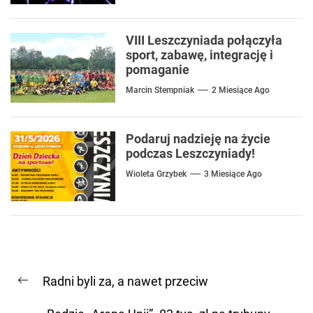
VIII Leszczyniada połączyła
sport, zabawę, integrację i
pomaganie
Marcin Stempniak
2 Miesiące Ago
Podaruj nadzieję na życie
podczas Leszczyniady!
Wioleta Grzybek
3 Miesiące Ago
Nawigacja
Radni byli za, a nawet przeciw
wpisu
Previous
post: