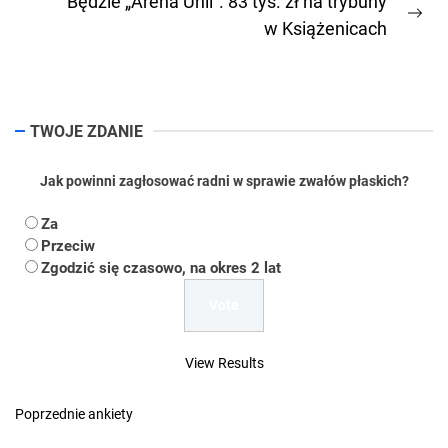
Będzie „Arena Unii”. 83 tys. zł na trybuny
Ne
w Książenicach
pos
TWOJE ZDANIE
Jak powinni zagłosować radni w sprawie zwałów płaskich?
Za
Przeciw
Zgodzić się czasowo, na okres 2 lat
View Results
Poprzednie ankiety