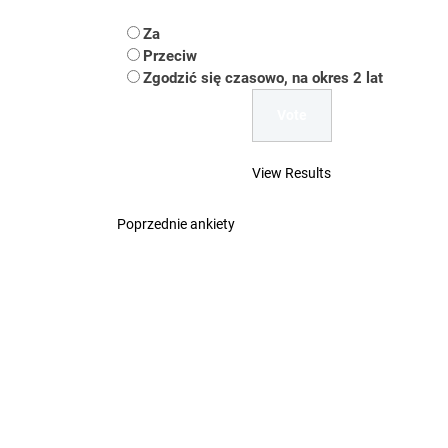
Koper – część 2.
Za
Koper
Przeciw
Zgodzić się czasowo, na okres 2 lat
Uwaga Dębieńsko –
Ilu mieszkańców m
View Results
Dość komentowania
Poprzednie ankiety