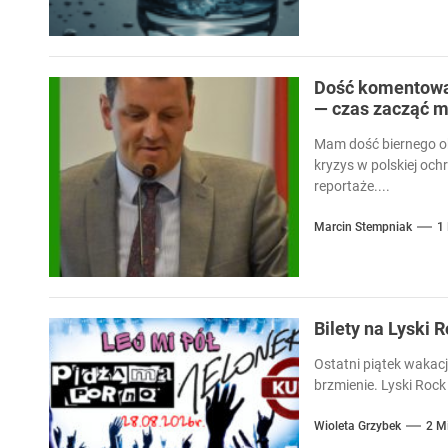
Dość komentowan
— czas zacząć m
Mam dość biernego ob
kryzys w polskiej och
reportaże....
Marcin Stempniak
1
Bilety na Lyski 
Ostatni piątek wakacj
brzmienie. Lyski Rock 
Wioleta Grzybek
2 M