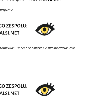
esz nas wesprzeć poprzez serwis
Patronite
.
 wsparcie.
nformować? Chcesz pochwalić się swoimi działaniami?