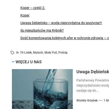
Koper – część 2.
Koper
Uwaga Dębieńsko – woda nieprzydatna do spożycia!!!
Ilu mieszkańców ma Rybnik?
Dość komentowania kolejnych afer w ochronie zdrowia — 
In
74-Latek
,
Maluch
,
Mały Fiat
,
Pościg
WIĘCEJ U NAS
Uwaga Dębieńsko
Państwowy Powiatowy
nieprzydatności wody
nadaje się do...
Wioleta Grzybek
1 M