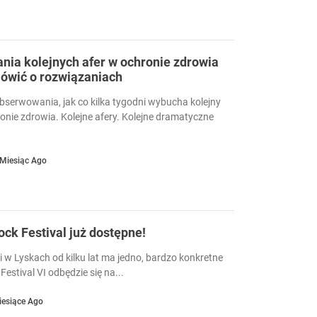
ia kolejnych afer w ochronie zdrowia
ówić o rozwiązaniach
serwowania, jak co kilka tygodni wybucha kolejny
ronie zdrowia. Kolejne afery. Kolejne dramatyczne
 Miesiąc Ago
Rock Festival już dostępne!
i w Lyskach od kilku lat ma jedno, bardzo konkretne
Festival VI odbędzie się na...
iesiące Ago