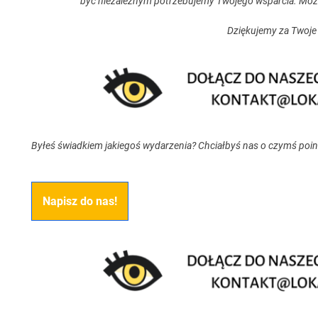
być niezależnym potrzebujemy Twojego wsparcia. Moż
Dziękujemy za Twoje
Byłeś świadkiem jakiegoś wydarzenia? Chciałbyś nas o czymś poi
Napisz do nas!