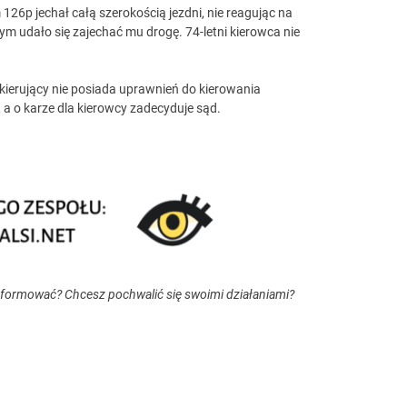
 126p jechał całą szerokością jezdni, nie reagując na
m udało się zajechać mu drogę. 74-letni kierowca nie
a kierujący nie posiada uprawnień do kierowania
a o karze dla kierowcy zadecyduje sąd.
nformować? Chcesz pochwalić się swoimi działaniami?