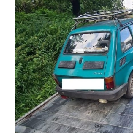
 woda nieprzydatna do spożycia!!!
a Rybnik?
 kolejnych afer w ochronie zdrowia — czas zacząć mówić o rozwiązan