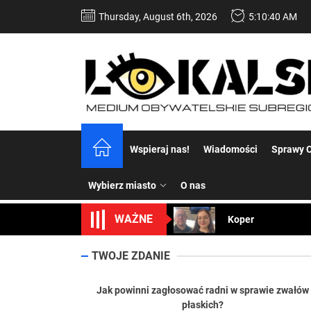
Skip
Thursday, August 6th, 2026
5:10:41 AM
to
the
content
Dość komentowania
Wspieraj nas!
Wiadomości
Sprawy C
Koper – część 2.
Wybierz miasto
O nas
Koper
WAŻNE
Uwaga Dębieńsko –
Ilu mieszkańców m
TWOJE ZDANIE
Dość komentowania
Jak powinni zagłosować radni w sprawie zwałów
płaskich?