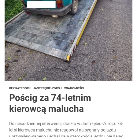
BEZ KATEGORII
JASTRZĘBIE-ZDRÓJ
WIADOMOŚCI
Pościg za 74-letnim
kierowcą malucha
Do niecodziennej interwencji doszło w Jastrzębiu-Zdroju. 74-
letni kierowca malucha nie reagował na sygnały pojazdu
uprzywilejowanego i jechał całą szerokością jezdni, nie dając