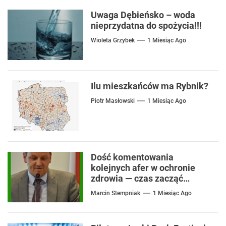
Uwaga Dębieńsko – woda
nieprzydatna do spożycia!!!
Wioleta Grzybek
1 Miesiąc Ago
Ilu mieszkańców ma Rybnik?
Piotr Masłowski
1 Miesiąc Ago
Dość komentowania
kolejnych afer w ochronie
zdrowia — czas zacząć
mówić o rozwiązaniach
Marcin Stempniak
1 Miesiąc Ago