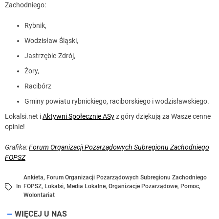
Zachodniego:
Rybnik,
Wodzisław Śląski,
Jastrzębie-Zdrój,
Żory,
Racibórz
Gminy powiatu rybnickiego, raciborskiego i wodzisławskiego.
Lokalsi.net i
Aktywni Społecznie ASy
z góry dziękują za Wasze cenne
opinie!
Grafika:
Forum Organizacji Pozarządowych Subregionu Zachodniego
FOPSZ
Ankieta
,
Forum Organizacji Pozarządowych Subregionu Zachodniego
In
FOPSZ
,
Lokalsi
,
Media Lokalne
,
Organizacje Pozarządowe
,
Pomoc
,
Wolontariat
WIĘCEJ U NAS