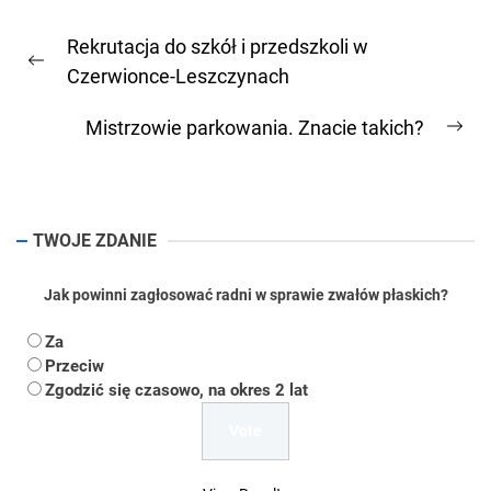
Nawigacja
Rekrutacja do szkół i przedszkoli w
wpisu
Previous
Czerwionce-Leszczynach
post:
Mistrzowie parkowania. Znacie takich?
Ne
pos
TWOJE ZDANIE
Jak powinni zagłosować radni w sprawie zwałów płaskich?
Za
Przeciw
Zgodzić się czasowo, na okres 2 lat