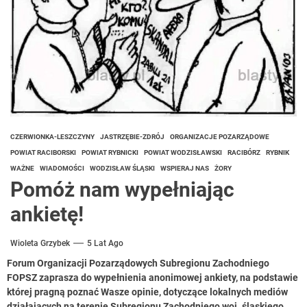
CZERWIONKA-LESZCZYNY
JASTRZĘBIE-ZDRÓJ
ORGANIZACJE POZARZĄDOWE
POWIAT RACIBORSKI
POWIAT RYBNICKI
POWIAT WODZISŁAWSKI
RACIBÓRZ
RYBNIK
WAŻNE
WIADOMOŚCI
WODZISŁAW ŚLĄSKI
WSPIERAJ NAS
ŻORY
Pomóż nam wypełniając
ankietę!
Wioleta Grzybek
5 Lat Ago
Forum Organizacji Pozarządowych Subregionu Zachodniego
FOPSZ zaprasza do wypełnienia anonimowej ankiety, na podstawie
której pragną poznać Wasze opinie, dotyczące lokalnych mediów
działających na terenie Subregionu Zachodniego woj. śląskiego.