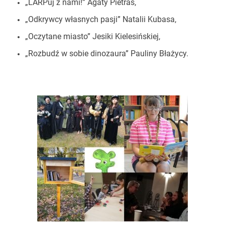
„LARPuj z nami!” Agaty Pietras,
„Odkrywcy własnych pasji” Natalii Kubasa,
„Oczytane miasto” Jesiki Kielesińskiej,
„Rozbudź w sobie dinozaura” Pauliny Błażycy.