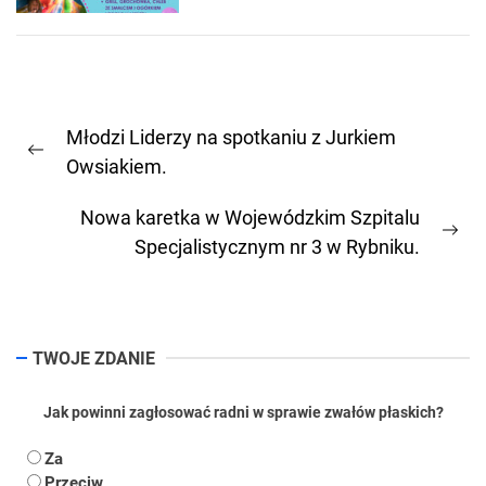
Nawigacja
Młodzi Liderzy na spotkaniu z Jurkiem
wpisu
Previous
Owsiakiem.
post:
Nowa karetka w Wojewódzkim Szpitalu
Ne
Specjalistycznym nr 3 w Rybniku.
pos
TWOJE ZDANIE
Jak powinni zagłosować radni w sprawie zwałów płaskich?
Za
Przeciw