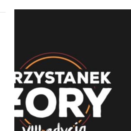
 woda nieprzydatna do spożycia!!!
a Rybnik?
 kolejnych afer w ochronie zdrowia — czas zacząć mówić o rozwiązan