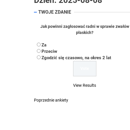
Dzień:
2025-08-08
TWOJE ZDANIE
Koper – część 2.
Koper
Jak powinni zagłosować radni w sprawie zwałów
płaskich?
Uwaga Dębieńsko –
Za
Przeciw
Ilu mieszkańców m
Zgodzić się czasowo, na okres 2 lat
Dość komentowania
View Results
Poprzednie ankiety