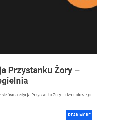
ja Przystanku Żory –
gielnia
nie się ósma edycja Przystanku Żory – dwudniowego
.
READ MORE