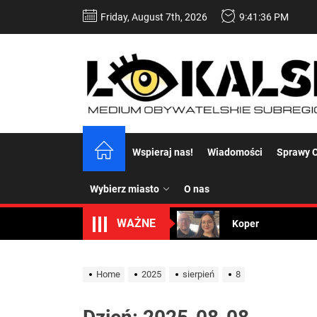
Skip
Friday, August 7th, 2026
9:41:36 PM
to
the
content
Wspieraj nas!
Wiadomości
Sprawy C
Dość komentowania
Koper – część 2.
Wybierz miasto
O nas
Koper
WAŻNE
Uwaga Dębieńsko –
Home
2025
sierpień
8
Ilu mieszkańców m
Dość komentowania