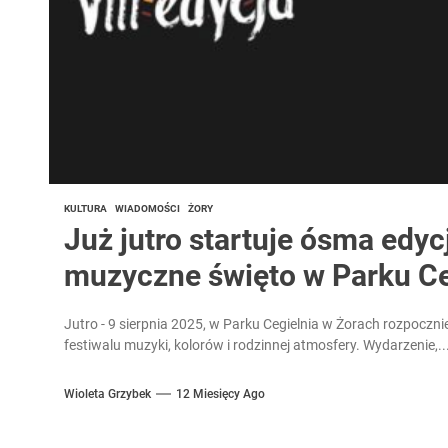
KULTURA
WIADOMOŚCI
ŻORY
Już jutro startuje ósma edyc
muzyczne święto w Parku Ce
Jutro - 9 sierpnia 2025, w Parku Cegielnia w Żorach rozpocz
festiwalu muzyki, kolorów i rodzinnej atmosfery. Wydarzenie,..
Wioleta Grzybek
12 Miesięcy Ago