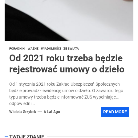
PORADNIKI
WAŻNE
WIADOMOŚCI
ZE ŚWIATA
Od 2021 roku trzeba będzie
rejestrować umowy o dzieło
Od 1 stycznia 2021 roku Zakład Ubezpieczeń Społecznych
będzie prowadził ewidencję umów o dzieło. O zawarciu tego
typu umowy trzeba będzie informować ZUS wypełniając
odpowiedni...
READ MORE
Wioleta Grzybek
6 Lat Ago
TWOJE ZDANIE