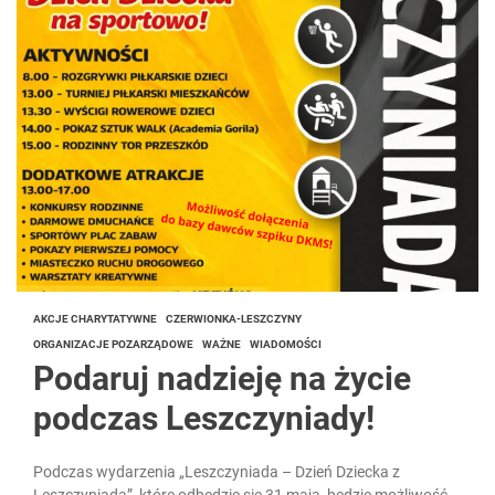
AKCJE CHARYTATYWNE
CZERWIONKA-LESZCZYNY
ORGANIZACJE POZARZĄDOWE
WAŻNE
WIADOMOŚCI
Podaruj nadzieję na życie
podczas Leszczyniady!
Podczas wydarzenia „Leszczyniada – Dzień Dziecka z
Leszczyniadą”, które odbędzie się 31 maja, będzie możliwość