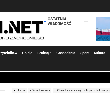
OSTATNIA
lokalsi.net
WIADOMOŚĆ
 kolejnych afer w ochronie zdrowia — czas zacząć mówić o rozwiązan
zytelników
Opinie
Edukacja
Gospodarka
Sport
Kultura
 woda nieprzydatna do spożycia!!!
a Rybnik?
Home
Wiadomości
Okradła seniorkę. Policja publikuje p
 kolejnych afer w ochronie zdrowia — czas zacząć mówić o rozwiązan