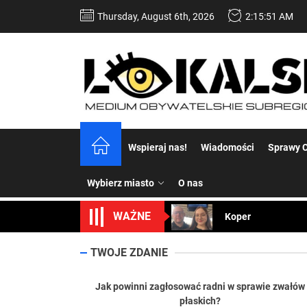
Skip
Thursday, August 6th, 2026
2:15:52 AM
to
the
content
Dość komentowania
Wspieraj nas!
Wiadomości
Sprawy C
Koper – część 2.
Wybierz miasto
O nas
Koper
WAŻNE
Uwaga Dębieńsko –
Ilu mieszkańców m
TWOJE ZDANIE
Dość komentowania
Jak powinni zagłosować radni w sprawie zwałów
płaskich?