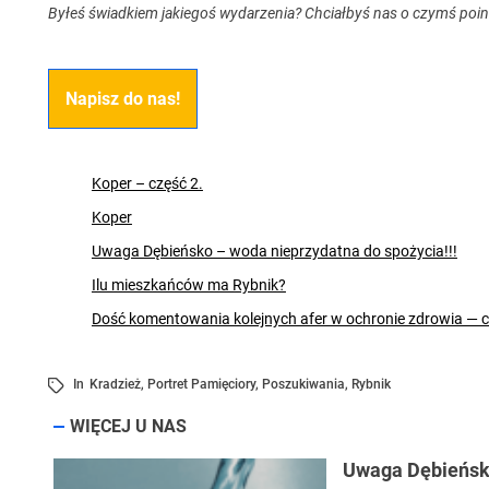
Byłeś świadkiem jakiegoś wydarzenia? Chciałbyś nas o czymś poi
Napisz do nas!
Koper – część 2.
Koper
Uwaga Dębieńsko – woda nieprzydatna do spożycia!!!
Ilu mieszkańców ma Rybnik?
Dość komentowania kolejnych afer w ochronie zdrowia — 
In
Kradzież
,
Portret Pamięciory
,
Poszukiwania
,
Rybnik
WIĘCEJ U NAS
Uwaga Dębieńsko