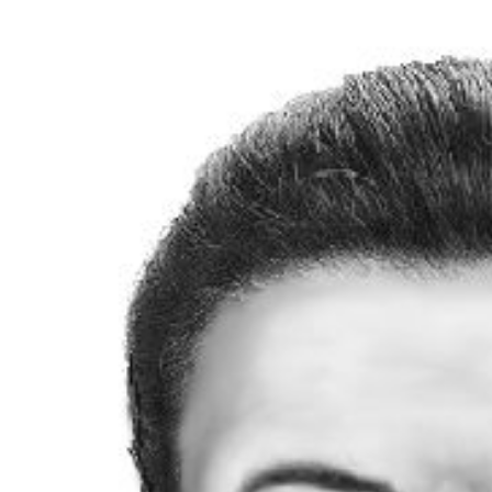
 woda nieprzydatna do spożycia!!!
a Rybnik?
 kolejnych afer w ochronie zdrowia — czas zacząć mówić o rozwiązan