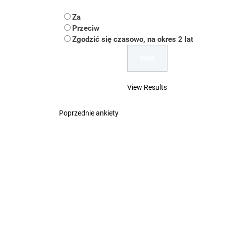
Koper – część 2.
Za
Koper
Przeciw
Zgodzić się czasowo, na okres 2 lat
Uwaga Dębieńsko –
Ilu mieszkańców m
View Results
Dość komentowania
Poprzednie ankiety