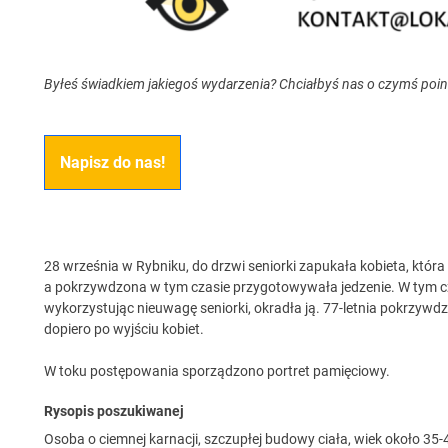
Byłeś świadkiem jakiegoś wydarzenia? Chciałbyś nas o czymś poi
Napisz do nas!
28 września w Rybniku, do drzwi seniorki zapukała kobieta, która 
a pokrzywdzona w tym czasie przygotowywała jedzenie. W tym cz
wykorzystując nieuwagę seniorki, okradła ją. 77-letnia pokrzywdzon
dopiero po wyjściu kobiet.
W toku postępowania sporządzono portret pamięciowy.
Rysopis poszukiwanej
Osoba o ciemnej karnacji, szczupłej budowy ciała, wiek około 35-