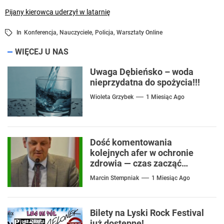
Pijany kierowca uderzył w latarnię
In
Konferencja
,
Nauczyciele
,
Policja
,
Warsztaty Online
WIĘCEJ U NAS
Uwaga Dębieńsko – woda
nieprzydatna do spożycia!!!
Wioleta Grzybek
1 Miesiąc Ago
Dość komentowania
kolejnych afer w ochronie
zdrowia — czas zacząć
mówić o rozwiązaniach
Marcin Stempniak
1 Miesiąc Ago
Bilety na Lyski Rock Festival
już dostępne!