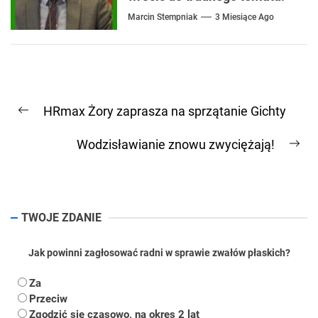
Marcin Stempniak
3 Miesiące Ago
Nawigacja
HRmax Żory zaprasza na sprzątanie Gichty
wpisu
Previous
post:
Wodzisławianie znowu zwyciężają!
Ne
pos
TWOJE ZDANIE
Jak powinni zagłosować radni w sprawie zwałów płaskich?
Za
Przeciw
Zgodzić się czasowo, na okres 2 lat