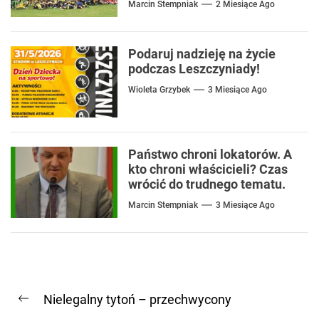
Marcin Stempniak
2 Miesiące Ago
Podaruj nadzieję na życie
podczas Leszczyniady!
Wioleta Grzybek
3 Miesiące Ago
Państwo chroni lokatorów. A
kto chroni właścicieli? Czas
wrócić do trudnego tematu.
Marcin Stempniak
3 Miesiące Ago
Nawigacja
Nielegalny tytoń – przechwycony
wpisu
Previous