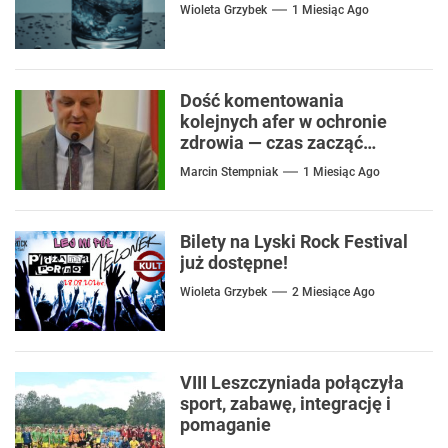
Wioleta Grzybek
1 Miesiąc Ago
Dość komentowania
kolejnych afer w ochronie
zdrowia — czas zacząć
mówić o rozwiązaniach
Marcin Stempniak
1 Miesiąc Ago
Bilety na Lyski Rock Festival
już dostępne!
Wioleta Grzybek
2 Miesiące Ago
VIII Leszczyniada połączyła
sport, zabawę, integrację i
pomaganie