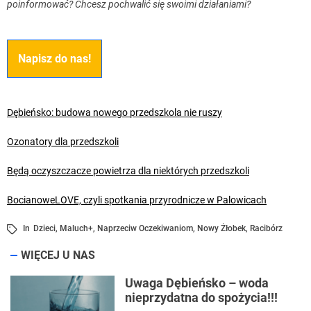
poinformować? Chcesz pochwalić się swoimi działaniami?
Napisz do nas!
Dębieńsko: budowa nowego przedszkola nie ruszy
Ozonatory dla przedszkoli
Będą oczyszczacze powietrza dla niektórych przedszkoli
BocianoweLOVE, czyli spotkania przyrodnicze w Palowicach
In
Dzieci
,
Maluch+
,
Naprzeciw Oczekiwaniom
,
Nowy Żłobek
,
Racibórz
WIĘCEJ U NAS
Uwaga Dębieńsko – woda
nieprzydatna do spożycia!!!