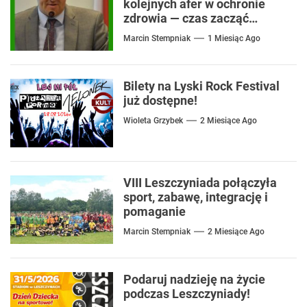
kolejnych afer w ochronie
zdrowia — czas zacząć
mówić o rozwiązaniach
Marcin Stempniak
1 Miesiąc Ago
Bilety na Lyski Rock Festival
już dostępne!
Wioleta Grzybek
2 Miesiące Ago
VIII Leszczyniada połączyła
sport, zabawę, integrację i
pomaganie
Marcin Stempniak
2 Miesiące Ago
Podaruj nadzieję na życie
podczas Leszczyniady!