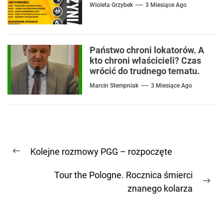
Wioleta Grzybek
3 Miesiące Ago
Państwo chroni lokatorów. A
kto chroni właścicieli? Czas
wrócić do trudnego tematu.
Marcin Stempniak
3 Miesiące Ago
Nawigacja
Kolejne rozmowy PGG – rozpoczęte
wpisu
Previous
post:
Tour the Pologne. Rocznica śmierci
Ne
znanego kolarza
pos