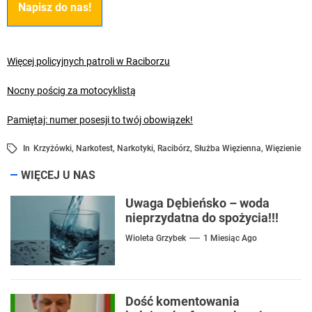
Napisz do nas!
Więcej policyjnych patroli w Raciborzu
Nocny pościg za motocyklistą
Pamiętaj: numer posesji to twój obowiązek!
In
Krzyżówki
,
Narkotest
,
Narkotyki
,
Racibórz
,
Służba Więzienna
,
Więzienie
WIĘCEJ U NAS
Uwaga Dębieńsko – woda
nieprzydatna do spożycia!!!
Wioleta Grzybek
1 Miesiąc Ago
Dość komentowania