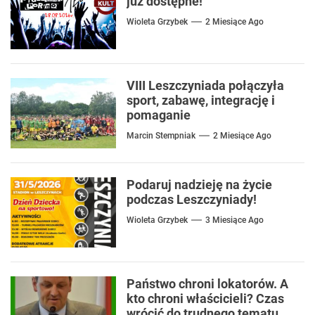
już dostępne!
Wioleta Grzybek
2 Miesiące Ago
VIII Leszczyniada połączyła
sport, zabawę, integrację i
pomaganie
Marcin Stempniak
2 Miesiące Ago
Podaruj nadzieję na życie
podczas Leszczyniady!
Wioleta Grzybek
3 Miesiące Ago
Państwo chroni lokatorów. A
kto chroni właścicieli? Czas
wrócić do trudnego tematu.