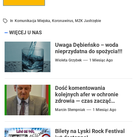
In
Komunikacja Miejska
,
Koronawirus
,
MZK Jastrzębie
WIĘCEJ U NAS
Uwaga Dębieńsko – woda
nieprzydatna do spożycia!!!
Wioleta Grzybek
1 Miesiąc Ago
Dość komentowania
kolejnych afer w ochronie
zdrowia — czas zacząć
mówić o rozwiązaniach
Marcin Stempniak
1 Miesiąc Ago
Bilety na Lyski Rock Festival