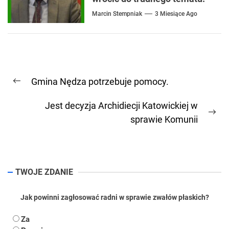
Marcin Stempniak
3 Miesiące Ago
Nawigacja
Gmina Nędza potrzebuje pomocy.
wpisu
Previous
post:
Jest decyzja Archidiecji Katowickiej w
Ne
sprawie Komunii
pos
TWOJE ZDANIE
Jak powinni zagłosować radni w sprawie zwałów płaskich?
Za