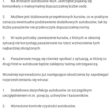
1. Na drzwiach autobusów MZK Jastrzębie pojawią się
komunikaty o maksymalnej dopuszczalnej liczbie osób.
2. Możliwe jest dublowanie przepełnionych kursów, co w praktyce
oznacza ewentualne podstawienie dodatkowych autobusów, tak by
liczba pasażerów nie przekroczyła dopuszczalnej normy.
3. W razie potrzeby zawieszenie kursów, z których w obecnej
sytuacji nie korzystają pasażerowie na rzecz wzmocnienia tych
najbardziej obciążonych.
4. Pasażerowie mogą się również spotkać z sytuacją, w której co
drugi fotel w autobusie będzie zaklejony taśmą ostrzegawczą.
Wcześniej wprowadzono już następujące obostrzenia by zapobiegać
rozprzestrzenianiu się wirusa:
1. Dodatkowa dezynfekcja autobusów ze szczególnym
uwzględnieniem m.in. poręczy, uchwytów i kasowników.
2. Wzmożone kontrole czystości autobusów.