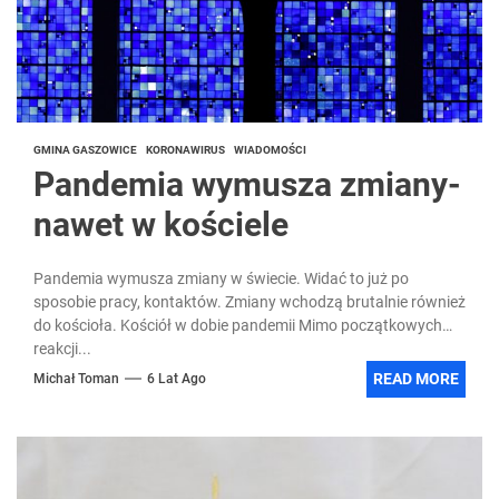
GMINA GASZOWICE
KORONAWIRUS
WIADOMOŚCI
Pandemia wymusza zmiany-
nawet w kościele
Pandemia wymusza zmiany w świecie. Widać to już po
sposobie pracy, kontaktów. Zmiany wchodzą brutalnie również
do kościoła. Kościół w dobie pandemii Mimo początkowych
reakcji...
READ MORE
Michał Toman
6 Lat Ago