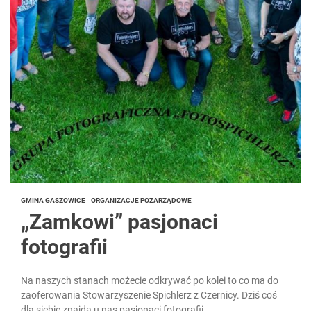
GMINA GASZOWICE
ORGANIZACJE POZARZĄDOWE
„Zamkowi” pasjonaci
fotografii
Na naszych stanach możecie odkrywać po kolei to co ma do
zaoferowania Stowarzyszenie Spichlerz z Czernicy. Dziś coś
dla siebie znajdą u nas pasjonaci fotografii...