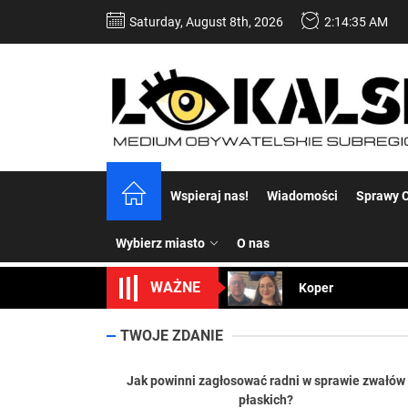
Skip
Saturday, August 8th, 2026
2:14:36 AM
to
the
content
Dość komentowania
Wspieraj nas!
Wiadomości
Sprawy C
Koper – część 2.
Wybierz miasto
O nas
Koper
WAŻNE
Uwaga Dębieńsko –
Ilu mieszkańców m
TWOJE ZDANIE
Dość komentowania
Jak powinni zagłosować radni w sprawie zwałów
płaskich?