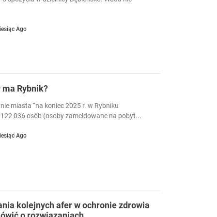
iesiąc Ago
w ma Rybnik?
nie miasta “na koniec 2025 r. w Rybniku
122 036 osób (osoby zameldowane na pobyt...
iesiąc Ago
ia kolejnych afer w ochronie zdrowia
ówić o rozwiązaniach