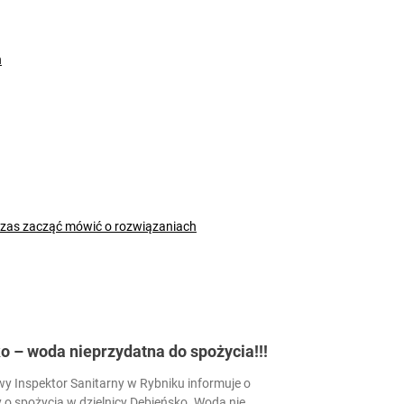
h
czas zacząć mówić o rozwiązaniach
 – woda nieprzydatna do spożycia!!!
 Inspektor Sanitarny w Rybniku informuje o
 o spożycia w dzielnicy Dębieńsko. Woda nie