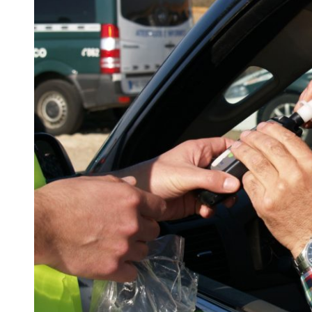
 woda nieprzydatna do spożycia!!!
a Rybnik?
 kolejnych afer w ochronie zdrowia — czas zacząć mówić o rozwiązan