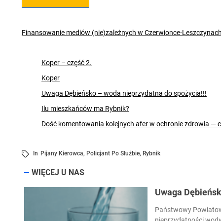
Finansowanie mediów (nie)zależnych w Czerwionce-Leszczynac
Koper – część 2.
Koper
Uwaga Dębieńsko – woda nieprzydatna do spożycia!!!
Ilu mieszkańców ma Rybnik?
Dość komentowania kolejnych afer w ochronie zdrowia — 
In
Pijany Kierowca
,
Policjant Po Służbie
,
Rybnik
WIĘCEJ U NAS
Uwaga Dębieńsko
Państwowy Powiatowy
nieprzydatności wody