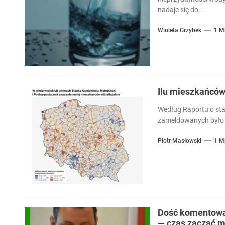
nadaje się do...
Wioleta Grzybek
1 M
Ilu mieszkańcó
Według Raportu o sta
zameldowanych było 
Piotr Masłowski
1 M
Dość komentowan
— czas zacząć m