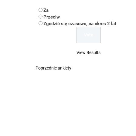
Koper – część 2.
Za
Koper
Przeciw
Zgodzić się czasowo, na okres 2 lat
Uwaga Dębieńsko –
Ilu mieszkańców m
View Results
Dość komentowania
Poprzednie ankiety