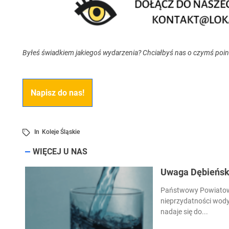
Byłeś świadkiem jakiegoś wydarzenia? Chciałbyś nas o czymś poi
Napisz do nas!
In
Koleje Śląskie
WIĘCEJ U NAS
Uwaga Dębieńsko
Państwowy Powiatowy
nieprzydatności wody
nadaje się do...