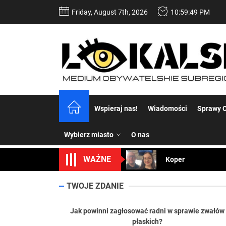
Skip
Friday, August 7th, 2026
10:59:50 PM
to
the
content
Dość komentowania
Wspieraj nas!
Wiadomości
Sprawy C
Koper – część 2.
Wybierz miasto
O nas
Koper
WAŻNE
Uwaga Dębieńsko –
Ilu mieszkańców m
TWOJE ZDANIE
Dość komentowania
Jak powinni zagłosować radni w sprawie zwałów
płaskich?