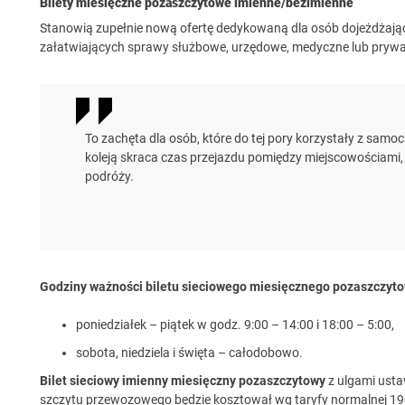
Bilety miesięczne pozaszczytowe imienne/bezimienne
Stanowią zupełnie nową ofertę dedykowaną dla osób dojeżdżając
załatwiających sprawy służbowe, urzędowe, medyczne lub prywa
To zachęta dla osób, które do tej pory korzystały z samo
koleją skraca czas przejazdu pomiędzy miejscowościami
podróży.
Godziny ważności biletu sieciowego miesięcznego pozaszczyto
poniedziałek – piątek w godz. 9:00 – 14:00 i 18:00 – 5:00,
sobota, niedziela i święta – całodobowo.
Bilet sieciowy imienny miesięczny pozaszczytowy
z ulgami ust
szczytu przewozowego będzie kosztował wg taryfy normalnej 190,0