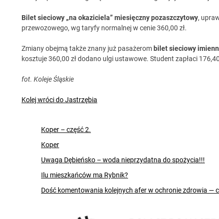
Bilet sieciowy „na okaziciela” miesięczny pozaszczytowy
, upra
przewozowego, wg taryfy normalnej w cenie 360,00 zł.
Zmiany obejmą także znany już pasażerom
bilet sieciowy imien
kosztuje 360,00 zł dodano ulgi ustawowe. Student zapłaci 176,40 
fot. Koleje Śląskie
Kolej wróci do Jastrzębia
Koper – część 2.
Koper
Uwaga Dębieńsko – woda nieprzydatna do spożycia!!!
Ilu mieszkańców ma Rybnik?
Dość komentowania kolejnych afer w ochronie zdrowia — 