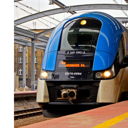
 woda nieprzydatna do spożycia!!!
a Rybnik?
 kolejnych afer w ochronie zdrowia — czas zacząć mówić o rozwiązan