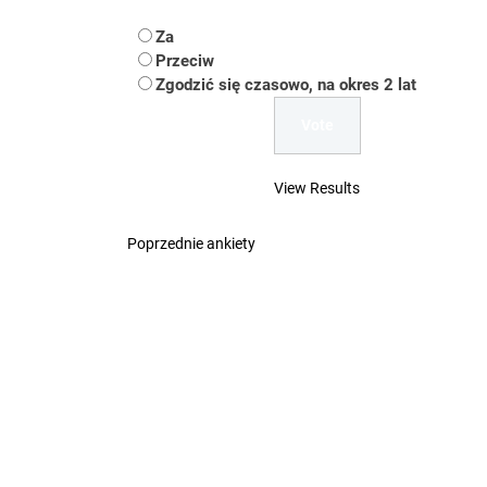
Koper – część 2.
Za
Koper
Przeciw
Zgodzić się czasowo, na okres 2 lat
Uwaga Dębieńsko –
Ilu mieszkańców m
View Results
Dość komentowania
Poprzednie ankiety