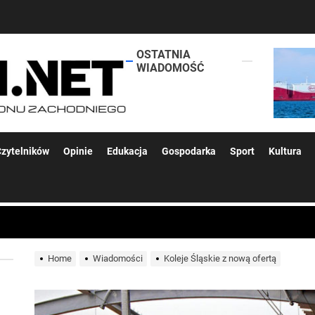
OSTATNIA
lokalsi.net
WIADOMOŚĆ
 kolejnych afer w ochronie zdrowia — czas zacząć mówić o rozwiązan
zytelników
Opinie
Edukacja
Gospodarka
Sport
Kultura
 woda nieprzydatna do spożycia!!!
a Rybnik?
Home
Wiadomości
Koleje Śląskie z nową ofertą
 kolejnych afer w ochronie zdrowia — czas zacząć mówić o rozwiązan