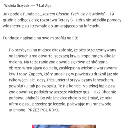
Wioleta Grzybek
7 Lat Ago
Jak podaje Fundacja
„Jestem Głosem Tych, Co nie Mówią” –
19
grudnia odbędzie się rozprawa Teresy S., która nie udzieliła pomocy
własnemu psu i trzymała go umierającego na łańcuchu.
Fundacja napisała na swoim profilu na FB:
Po przybyciu na miejsce okazało się, że pies przetrzymywany
na łańcuchu ma otwartą, sączącą krwią i ropą ranę wielkości
melona. Na tejże ranie znajdowała się również skórzana
obroża wrastająca do ciała, zasklepiona wieloma warstwami
krwi i ropy. Zapach, który unosił się w powietrzu drażnił już nie
tylko węch, ale i oczy. Pies umierał przywiązany łańcuchem,
powolutku, tak po swojsku. To nie koniec. Na tylnej łapie psa
znajdował się podskórny, jeszcze większy guz. I jak? Chce się
państwu płakać? Bo właścicielce chciało się śmiać, że taka
afera o psa… przecież go leczyła, polewając mu ranę wodą
utlenioną. PRZEZ PÓŁ ROKU.