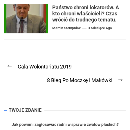
Państwo chroni lokatorów. A
kto chroni właścicieli? Czas
wrócić do trudnego tematu.
Marcin Stempniak
3 Miesiące Ago
Nawigacja
Gala Wolontariatu 2019
wpisu
Previous
post:
8 Bieg Po Moczkę i Makówki
Ne
pos
TWOJE ZDANIE
Jak powinni zagłosować radni w sprawie zwałów płaskich?