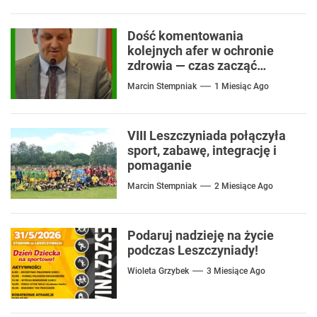
Dość komentowania
kolejnych afer w ochronie
zdrowia — czas zacząć
mówić o rozwiązaniach
Marcin Stempniak
1 Miesiąc Ago
VIII Leszczyniada połączyła
sport, zabawę, integrację i
pomaganie
Marcin Stempniak
2 Miesiące Ago
Podaruj nadzieję na życie
podczas Leszczyniady!
Wioleta Grzybek
3 Miesiące Ago