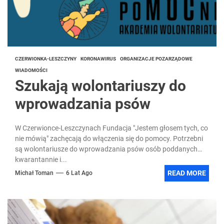
CZERWIONKA-LESZCZYNY
KORONAWIRUS
ORGANIZACJE POZARZĄDOWE
WIADOMOŚCI
Szukają wolontariuszy do
wprowadzania psów
W Czerwionce-Leszczynach Fundacja "Jestem głosem tych, co
nie mówią" zachęcają do włączenia się do pomocy. Potrzebni
są wolontariusze do wprowadzania psów osób poddanych
kwarantannie i...
READ MORE
Michał Toman
6 Lat Ago