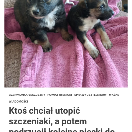
CZERWIONKA-LESZCZYNY
POWIAT RYBNICKI
SPRAWY CZYTELNIKÓW
WAŻNE
WIADOMOŚCI
Ktoś chciał utopić
szczeniaki, a potem
podrzucił kolejne pieski do