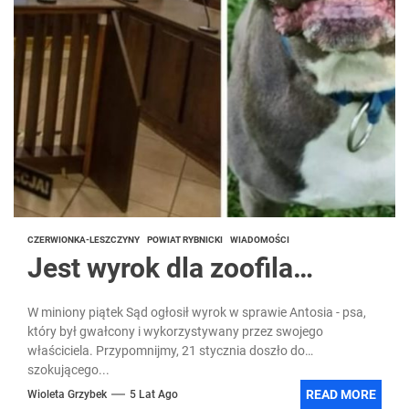
CZERWIONKA-LESZCZYNY
POWIAT RYBNICKI
WIADOMOŚCI
Jest wyrok dla zoofila…
W miniony piątek Sąd ogłosił wyrok w sprawie Antosia - psa,
który był gwałcony i wykorzystywany przez swojego
właściciela. Przypomnijmy, 21 stycznia doszło do
szokującego...
READ MORE
Wioleta Grzybek
5 Lat Ago