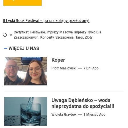
II Lyski Rock Festival – po raz kolejny przełożony!
Certyfikat
,
Festiwale
,
Imprezy Masowe
,
Imprezy Tylko Dla
In
Zaszczepionych
,
Koncerty
,
Szczepienia
,
Targi
,
Zloty
WIĘCEJ U NAS
Koper
Piotr Masłowski
7 Dni Ago
Uwaga Dębieńsko – woda
nieprzydatna do spożycia!!!
Wioleta Grzybek
1 Miesiąc Ago