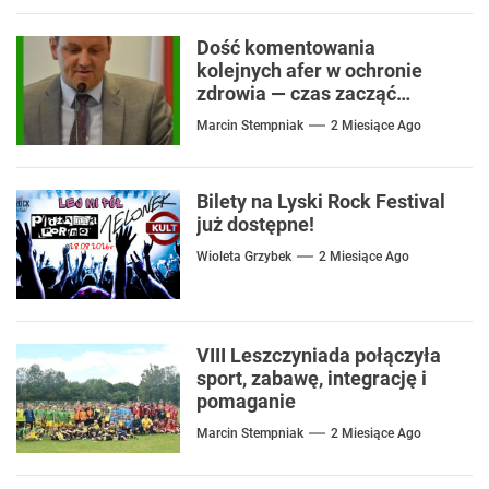
Dość komentowania
kolejnych afer w ochronie
zdrowia — czas zacząć
mówić o rozwiązaniach
Marcin Stempniak
2 Miesiące Ago
Bilety na Lyski Rock Festival
już dostępne!
Wioleta Grzybek
2 Miesiące Ago
VIII Leszczyniada połączyła
sport, zabawę, integrację i
pomaganie
Marcin Stempniak
2 Miesiące Ago