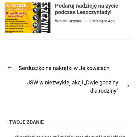
Podaruj nadzieję na życie
podczas Leszczyniady!
Wioleta Grzybek
3 Miesiące Ago
Nawigacja
Serduszko na nakrętki w Jejkowicach
wpisu
Previous
post:
JSW w niezwykłej akcji „Dwie godziny
Ne
dla rodziny”
pos
TWOJE ZDANIE