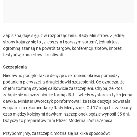
Zapis znajduje się już w rozporządzeniu Rady Ministrów. Z jednej
strony kojarzy się to „z lepszym i gorszym sortem”, jednak jest
ogromną szansą na powrót targów, konferencji, zlotów, imprez,
festynów, koncertów i frestiwali.
Szczepienia
Niedawno podjęto także decyzję o skróceniu okresu pomiędzy
podaniem pierwszej, a drugiej dawki szczepionki. Co oznacza, że
chętni zostaną szybciej całkowicie zaszczepieni. Chyba, że ktoś
załapie się na szczepionkę formą J&J – wtedy wystarcza tylko jedna
dawka. Minister Dworczyk poinformował, że taka decyzja powstała
w oparciu o rekomendację Rady Medycznej. Od 17 maja br. zalecany
czas między kolejnymi dawkami szczepionek będzie wynosił 35 dni.
Dotyczy to preparatów firm Pfizer, Moderna i AstraZeneca.
Przypomnijmy, zaszczepić można się na kilka sposobów: