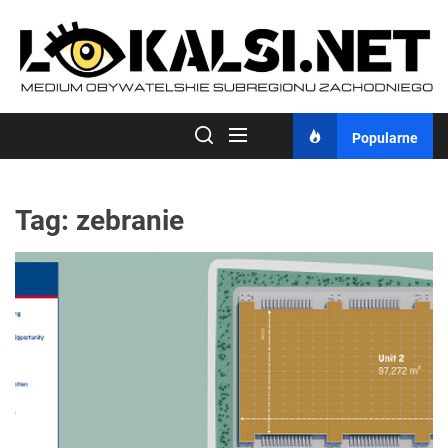
Skip
to
the
content
Popularne
Tag:
zebranie