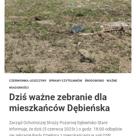
CZERWIONKA-LESZCZYNY
SPRAWY CZYTELNIKÓW
ŚRODOWISKO
WAŻNE
WIADOMOŚCI
Dziś ważne zebranie dla
mieszkańców Dębieńska
Zarząd Ochotniczej Straży Pożarnej Dębieńsko Stare
informuje, że dziś (5 czerwca 2025r.) o godz. 18:00 odbędzie
się zebranie Rady Dzielnicy z mieszkańcami w sali OSP...