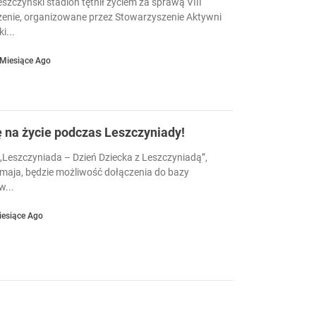
eszczyński stadion tętnił życiem za sprawą VIII
enie, organizowane przez Stowarzyszenie Aktywni
i...
 Miesiące Ago
ę na życie podczas Leszczyniady!
Leszczyniada – Dzień Dziecka z Leszczyniadą”,
 maja, będzie możliwość dołączenia do bazy
...
iesiące Ago