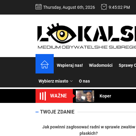
Skip
Thursday, August 6th, 2026
9:45:03 PM
to
the
content
Dość komentowania
Wspieraj nas!
Wiadomości
Sprawy C
Koper – część 2.
Wybierz miasto
O nas
Koper
WAŻNE
Uwaga Dębieńsko –
Ilu mieszkańców m
TWOJE ZDANIE
Dość komentowania
Jak powinni zagłosować radni w sprawie zwałów
płaskich?