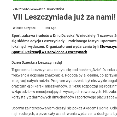
CZERWIONKA-LESZCZYNY
WIADOMOŚCI
VII Leszczyniada już za nami!
Wioleta Grzybek
1 Rok Ago
Sport, zabawa i radość w Dniu Dziecka! W niedzielę, 1 czerwca 
się siódma edycja Leszczyniady – rodzinnego festynu sportowego
lokalnych wydarzeń. Organizatorami wydarzenia byli
Stowarzys
Sportu i Rekreacji w Czerwionce-Leszczynach
.
Dzień Dziecka z Leszczyniadą!
Tegoroczna Leszczyniada odbyła się pod hasłem „Dzień Dziecka 
frekwencja dopisała znakomicie. Pogoda była idealna, co sprzyj
integracji całych rodzin. Program wydarzenia był niezwykle bogaty
oraz turniej piłkarski mieszkańców. O 14:00 rozpoczął się rodzinn
wziąć udział w emocjonujących wyścigach rowerowych. Nie zabrak
korzystały z darmowych dmuchańców i sportowego placu zabaw
Sporym zainteresowaniem cieszył się pokaz Akademii Gorila. Odby
najmłodszych, a przez cały czas trwania wydarzenia dostępna b