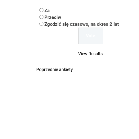
Koper – część 2.
Za
Koper
Przeciw
Zgodzić się czasowo, na okres 2 lat
Uwaga Dębieńsko –
Ilu mieszkańców m
View Results
Dość komentowania
Poprzednie ankiety