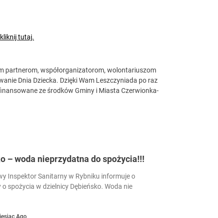
kliknij tutaj.
kim partnerom, współorganizatorom, wolontariuszom
anie Dnia Dziecka. Dzięki Wam Leszczyniada po raz
łfinansowane ze środków Gminy i Miasta Czerwionka-
 – woda nieprzydatna do spożycia!!!
 Inspektor Sanitarny w Rybniku informuje o
 o spożycia w dzielnicy Dębieńsko. Woda nie
iesiąc Ago