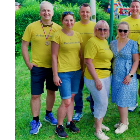
 woda nieprzydatna do spożycia!!!
a Rybnik?
 kolejnych afer w ochronie zdrowia — czas zacząć mówić o rozwiązan