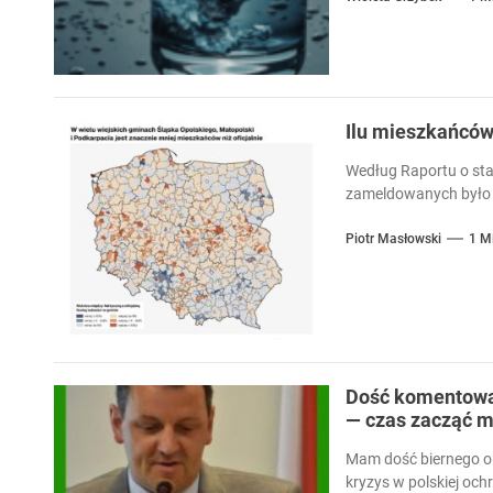
Ilu mieszkańcó
Według Raportu o sta
zameldowanych było 
Piotr Masłowski
1 M
Dość komentowan
— czas zacząć m
Mam dość biernego ob
kryzys w polskiej och