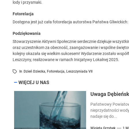
lody i przysmaki.
Fotorelacja
Dostępna jest już cała fotorelacja autorstwa Państwa Gliwickich:
Podziękowania
Stowarzyszenie Aktywni Społecznie serdecznie dziękuje wszyst
oraz uczestnikom za obecność, zaangażowanie i wspólne świętow
kolejny okazała się wielkim sukcesem! Wydarzenie zostało wspó
Leszczyny, realizowane w ramach Inicjatywy Lokalnej 2025.
In
Dzień Dziecka
,
Fotorelacja
,
Leszczyniada VII
WIĘCEJ U NAS
Uwaga Dębieńsko
Państwowy Powiatowy
nieprzydatności wody
nadaje się do...
Wioleta Grzybek
1 M