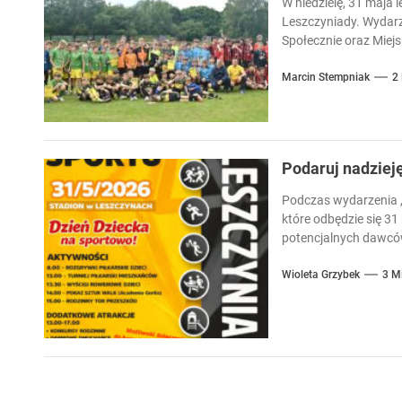
W niedzielę, 31 maja l
Leszczyniady. Wydarz
Społecznie oraz Miejsk
Marcin Stempniak
2
Podaruj nadziej
Podczas wydarzenia „
które odbędzie się 31
potencjalnych dawców
Wioleta Grzybek
3 M