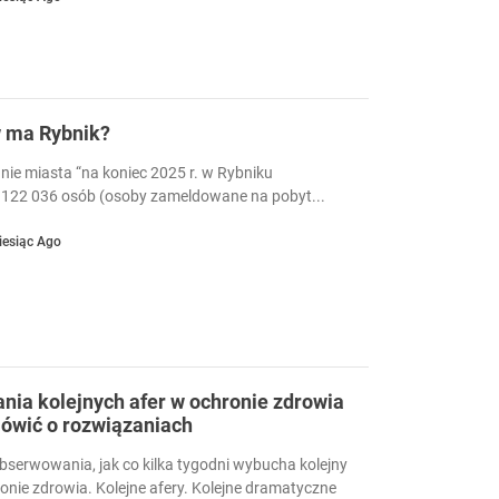
w ma Rybnik?
nie miasta “na koniec 2025 r. w Rybniku
122 036 osób (osoby zameldowane na pobyt...
iesiąc Ago
ia kolejnych afer w ochronie zdrowia
ówić o rozwiązaniach
serwowania, jak co kilka tygodni wybucha kolejny
ronie zdrowia. Kolejne afery. Kolejne dramatyczne