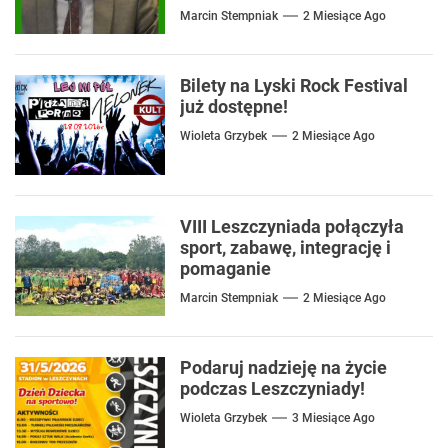
mówić o rozwiązaniach
Marcin Stempniak
2 Miesiące Ago
Bilety na Lyski Rock Festival
już dostępne!
Wioleta Grzybek
2 Miesiące Ago
VIII Leszczyniada połączyła
sport, zabawę, integrację i
pomaganie
Marcin Stempniak
2 Miesiące Ago
Podaruj nadzieję na życie
podczas Leszczyniady!
Wioleta Grzybek
3 Miesiące Ago