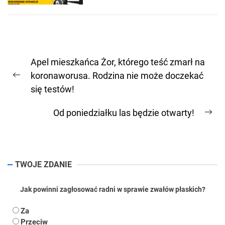
Nawigacja
Apel mieszkańca Żor, którego teść zmarł na
wpisu
koronaworusa. Rodzina nie może doczekać
Previous
się testów!
post:
Od poniedziałku las będzie otwarty!
Ne
pos
TWOJE ZDANIE
Jak powinni zagłosować radni w sprawie zwałów płaskich?
Za
Przeciw