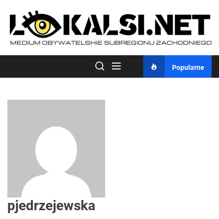
Skip
to
the
content
Popularne
pjedrzejewska