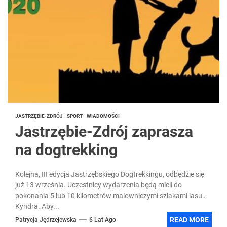
JASTRZĘBIE-ZDRÓJ
SPORT
WIADOMOŚCI
Jastrzębie-Zdrój zaprasza
na dogtrekking
Kolejna, III edycja Jastrzębskiego Dogtrekkingu, odbędzie się
już 13 września. Uczestnicy wydarzenia będą mieli do
pokonania 5 lub 10 kilometrów malowniczymi szlakami lasu
Kyndra. Aby...
READ MORE
Patrycja Jędrzejewska
6 Lat Ago