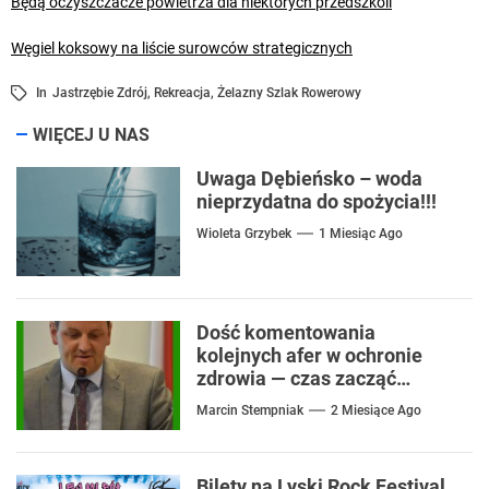
Będą oczyszczacze powietrza dla niektórych przedszkoli
Węgiel koksowy na liście surowców strategicznych
In
Jastrzębie Zdrój
,
Rekreacja
,
Żelazny Szlak Rowerowy
WIĘCEJ U NAS
Uwaga Dębieńsko – woda
nieprzydatna do spożycia!!!
Wioleta Grzybek
1 Miesiąc Ago
Dość komentowania
kolejnych afer w ochronie
zdrowia — czas zacząć
mówić o rozwiązaniach
Marcin Stempniak
2 Miesiące Ago
Bilety na Lyski Rock Festival