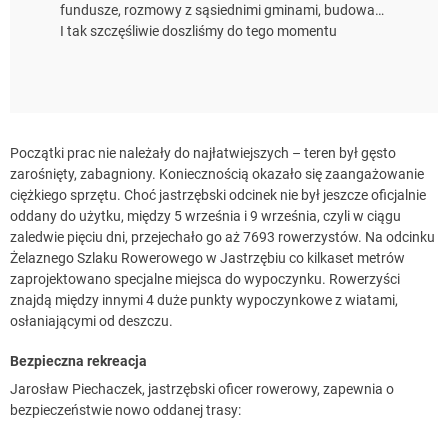
fundusze, rozmowy z sąsiednimi gminami, budowa…
I tak szczęśliwie doszliśmy do tego momentu
Początki prac nie należały do najłatwiejszych – teren był gęsto
zarośnięty, zabagniony. Koniecznością okazało się zaangażowanie
ciężkiego sprzętu. Choć jastrzębski odcinek nie był jeszcze oficjalnie
oddany do użytku, między 5 września i 9 września, czyli w ciągu
zaledwie pięciu dni, przejechało go aż 7693 rowerzystów. Na odcinku
Żelaznego Szlaku Rowerowego w Jastrzębiu co kilkaset metrów
zaprojektowano specjalne miejsca do wypoczynku. Rowerzyści
znajdą między innymi 4 duże punkty wypoczynkowe z wiatami,
osłaniającymi od deszczu.
Bezpieczna rekreacja
Jarosław Piechaczek, jastrzębski oficer rowerowy, zapewnia o
bezpieczeństwie nowo oddanej trasy: