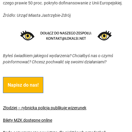
czego prawie 50 proc. pokryło dofinansowanie z Unii Europejskiej.
Źródło: Urząd Miasta Jastrzębie-Zdrój
Byłeś świadkiem jakiegoś wydarzenia? Chciałbyś nas o czymś
poinformować? Chcesz pochwalić się swoimi działaniami?
Napisz do nas!
Złodziej – rybnicka policja publikuje wizerunek
Bilety MZK dostępne online