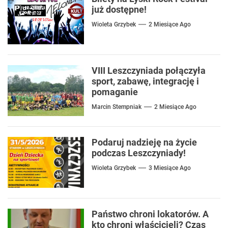
już dostępne!
Wioleta Grzybek
2 Miesiące Ago
VIII Leszczyniada połączyła
sport, zabawę, integrację i
pomaganie
Marcin Stempniak
2 Miesiące Ago
Podaruj nadzieję na życie
podczas Leszczyniady!
Wioleta Grzybek
3 Miesiące Ago
Państwo chroni lokatorów. A
kto chroni właścicieli? Czas