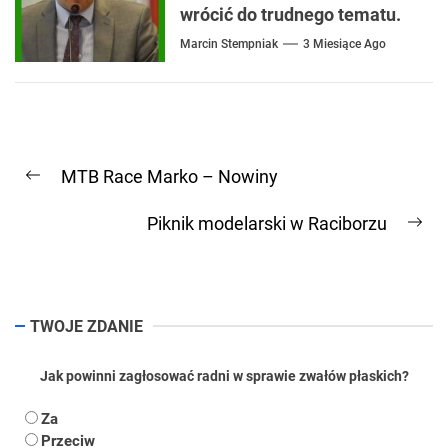
wrócić do trudnego tematu.
Marcin Stempniak
3 Miesiące Ago
Nawigacja
MTB Race Marko – Nowiny
wpisu
Previous
post:
Piknik modelarski w Raciborzu
Ne
pos
TWOJE ZDANIE
Jak powinni zagłosować radni w sprawie zwałów płaskich?
Za
Przeciw