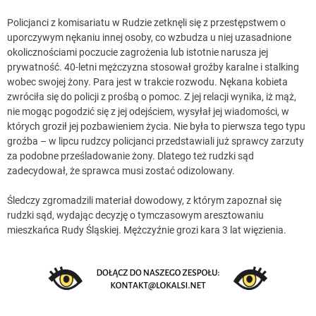
Policjanci z komisariatu w Rudzie zetknęli się z przestępstwem o
uporczywym nękaniu innej osoby, co wzbudza u niej uzasadnione
okolicznościami poczucie zagrożenia lub istotnie narusza jej
prywatność. 40-letni mężczyzna stosował groźby karalne i stalking
wobec swojej żony. Para jest w trakcie rozwodu. Nękana kobieta
zwróciła się do policji z prośbą o pomoc. Z jej relacji wynika, iż mąż,
nie mogąc pogodzić się z jej odejściem, wysyłał jej wiadomości, w
których groził jej pozbawieniem życia. Nie była to pierwsza tego typu
groźba – w lipcu rudzcy policjanci przedstawiali już sprawcy zarzuty
za podobne prześladowanie żony. Dlatego też rudzki sąd
zadecydował, że sprawca musi zostać odizolowany.
Śledczy zgromadzili materiał dowodowy, z którym zapoznał się
rudzki sąd, wydając decyzję o tymczasowym aresztowaniu
mieszkańca Rudy Śląskiej. Mężczyźnie grozi kara 3 lat więzienia.