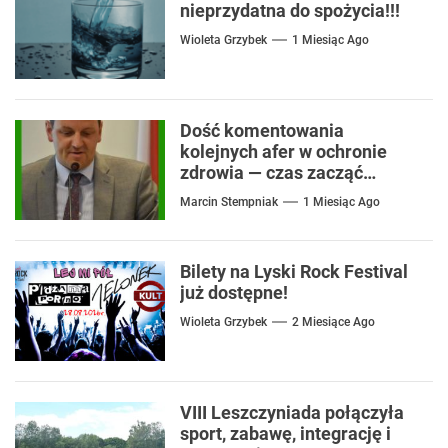
nieprzydatna do spożycia!!!
Wioleta Grzybek
1 Miesiąc Ago
Dość komentowania
kolejnych afer w ochronie
zdrowia — czas zacząć
mówić o rozwiązaniach
Marcin Stempniak
1 Miesiąc Ago
Bilety na Lyski Rock Festival
już dostępne!
Wioleta Grzybek
2 Miesiące Ago
VIII Leszczyniada połączyła
sport, zabawę, integrację i