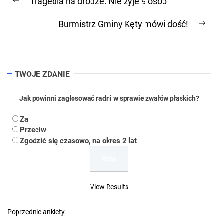
Tragedia na drodze. Nie żyje 9 osób
wpisu
Previous
post:
Burmistrz Gminy Kęty mówi dość!
Ne
pos
TWOJE ZDANIE
Jak powinni zagłosować radni w sprawie zwałów płaskich?
Za
Przeciw
Zgodzić się czasowo, na okres 2 lat
View Results
Poprzednie ankiety