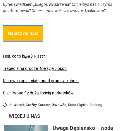
Byłeś świadkiem jakiegoś wydarzenia? Chciałbyś nas o czymś
poinformować? Chcesz pochwalić się swoimi działaniami?
Napisz do nas!
Hejt, co to k@#$% jest?
Tragedia na drodze. Nie żyje 9 osób
Kierowca opla miał ponad promil alkoholu
Diler “wpadł” z dużą ilością narkotyków
In
Areszt
,
Groźby Karalne
,
Rozdwód
,
Ruda Śląska
,
Stalking
WIĘCEJ U NAS
Uwaga Dębieńsko – woda