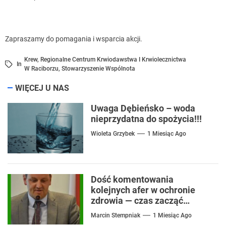
Zapraszamy do pomagania i wsparcia akcji.
Krew
,
Regionalne Centrum Krwiodawstwa I Krwiolecznictwa
In
W Raciborzu
,
Stowarzyszenie Wspólnota
WIĘCEJ U NAS
Uwaga Dębieńsko – woda
nieprzydatna do spożycia!!!
Wioleta Grzybek
1 Miesiąc Ago
Dość komentowania
kolejnych afer w ochronie
zdrowia — czas zacząć
mówić o rozwiązaniach
Marcin Stempniak
1 Miesiąc Ago