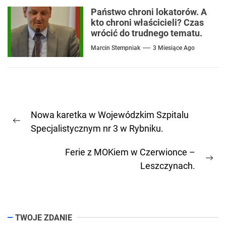
Państwo chroni lokatorów. A
kto chroni właścicieli? Czas
wrócić do trudnego tematu.
Marcin Stempniak
3 Miesiące Ago
Nawigacja
Nowa karetka w Wojewódzkim Szpitalu
wpisu
Previous
Specjalistycznym nr 3 w Rybniku.
post:
Ferie z MOKiem w Czerwionce –
Ne
Leszczynach.
pos
TWOJE ZDANIE