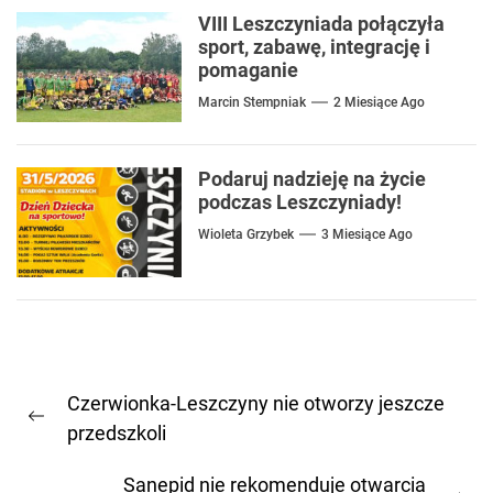
VIII Leszczyniada połączyła
sport, zabawę, integrację i
pomaganie
Marcin Stempniak
2 Miesiące Ago
Podaruj nadzieję na życie
podczas Leszczyniady!
Wioleta Grzybek
3 Miesiące Ago
Nawigacja
Czerwionka-Leszczyny nie otworzy jeszcze
wpisu
Previous
przedszkoli
post:
Sanepid nie rekomenduje otwarcia