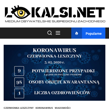
Skip
to
the
content
Popularne
CZERWIONKA-LESZCZYNY
KORONAWIRUS
WIADOMOŚCI