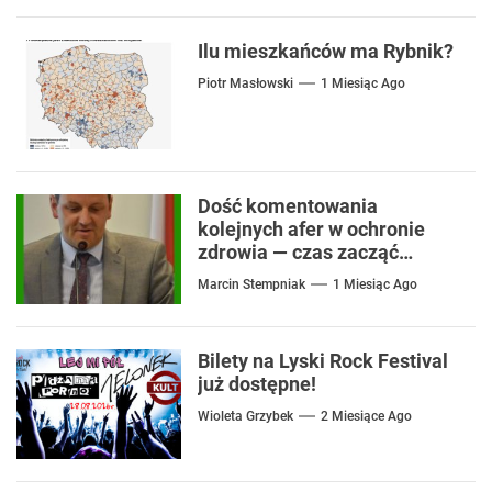
Ilu mieszkańców ma Rybnik?
Piotr Masłowski
1 Miesiąc Ago
Dość komentowania
kolejnych afer w ochronie
zdrowia — czas zacząć
mówić o rozwiązaniach
Marcin Stempniak
1 Miesiąc Ago
Bilety na Lyski Rock Festival
już dostępne!
Wioleta Grzybek
2 Miesiące Ago