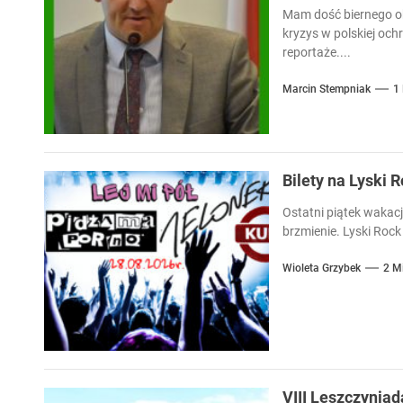
Mam dość biernego ob
kryzys w polskiej och
reportaże....
Marcin Stempniak
1
Bilety na Lyski 
Ostatni piątek wakacj
brzmienie. Lyski Rock 
Wioleta Grzybek
2 M
VIII Leszczyniad