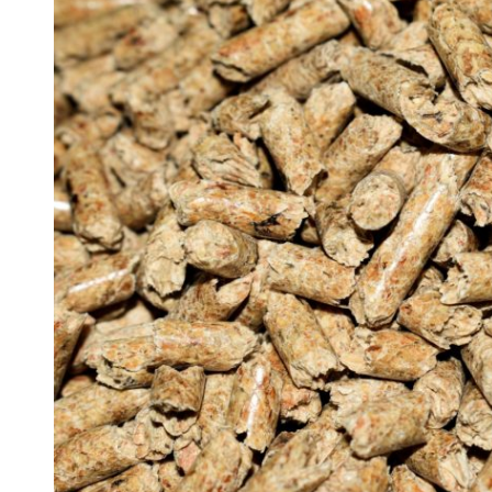
 woda nieprzydatna do spożycia!!!
a Rybnik?
 kolejnych afer w ochronie zdrowia — czas zacząć mówić o rozwiązan