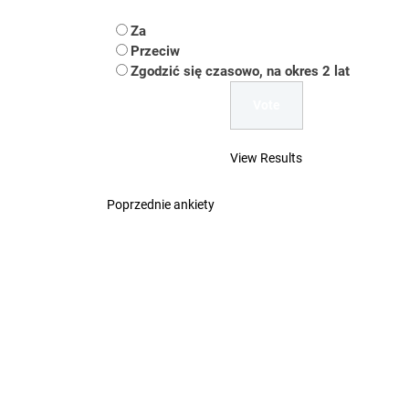
Koper – część 2.
Za
Koper
Przeciw
Zgodzić się czasowo, na okres 2 lat
Uwaga Dębieńsko –
Ilu mieszkańców m
View Results
Dość komentowania
Poprzednie ankiety