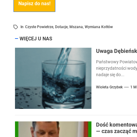
Napisz do nas!
In
Czyste Powietrze
,
Dotacje
,
Mszana
,
Wymiana Kotłów
WIĘCEJ U NAS
Uwaga Dębieńsko
Państwowy Powiatowy
nieprzydatności wody
nadaje się do...
Wioleta Grzybek
1 M
Dość komentowan
— czas zacząć m