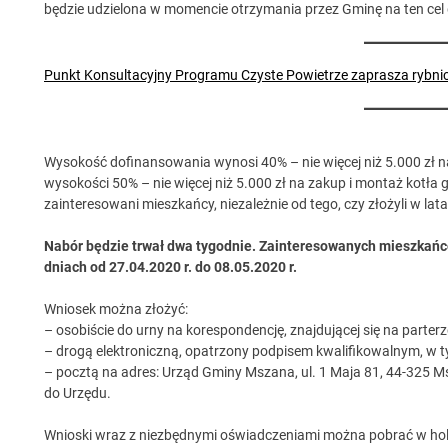
będzie udzielona w momencie otrzymania przez Gminę na ten cel
Punkt Konsultacyjny Programu Czyste Powietrze zaprasza rybni
Wysokość dofinansowania wynosi 40% – nie więcej niż 5.000 zł n
wysokości 50% – nie więcej niż 5.000 zł na zakup i montaż kotł
zainteresowani mieszkańcy, niezależnie od tego, czy złożyli w lat
Nabór będzie trwał dwa tygodnie. Zainteresowanych mieszkańcó
dniach od 27.04.2020 r. do 08.05.2020 r.
Wniosek można złożyć:
– osobiście do urny na korespondencję, znajdującej się na part
– drogą elektroniczną, opatrzony podpisem kwalifikowalnym, w t
– pocztą na adres: Urząd Gminy Mszana, ul. 1 Maja 81, 44-325 M
do Urzędu.
Wnioski wraz z niezbędnymi oświadczeniami można pobrać w holu