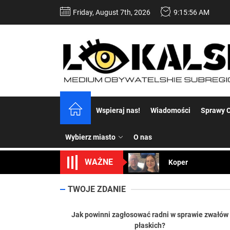
Skip
Friday, August 7th, 2026
9:15:57 AM
to
the
content
Dość komentowania
Wspieraj nas!
Wiadomości
Sprawy C
Koper – część 2.
Wybierz miasto
O nas
Koper
WAŻNE
Uwaga Dębieńsko –
Ilu mieszkańców m
TWOJE ZDANIE
Dość komentowania
Jak powinni zagłosować radni w sprawie zwałów
płaskich?