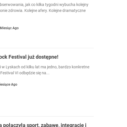
serwowania, jak co kilka tygodni wybucha kolejny
ronie zdrowia. Kolejne afery. Kolejne dramatyczne
 Miesiąc Ago
Rock Festival już dostępne!
i w Lyskach od kilku lat ma jedno, bardzo konkretne
Festival VI odbędzie się na...
iesiące Ago
a połączyła sport, zabawę, integrację i