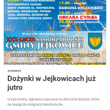
JEJKOWICE
Dożynki w Jejkowicach już
jutro
Urząd Gminy Jejkowice zaprasza na doroczne dożynki, które
są okazją do integracji mieszkańców.