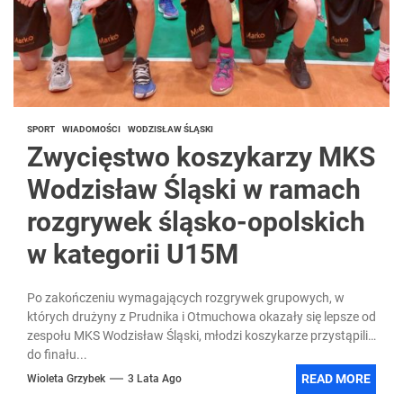
SPORT
WIADOMOŚCI
WODZISŁAW ŚLĄSKI
Zwycięstwo koszykarzy MKS
Wodzisław Śląski w ramach
rozgrywek śląsko-opolskich
w kategorii U15M
Po zakończeniu wymagających rozgrywek grupowych, w
których drużyny z Prudnika i Otmuchowa okazały się lepsze od
zespołu MKS Wodzisław Śląski, młodzi koszykarze przystąpili
do finału...
READ MORE
Wioleta Grzybek
3 Lata Ago