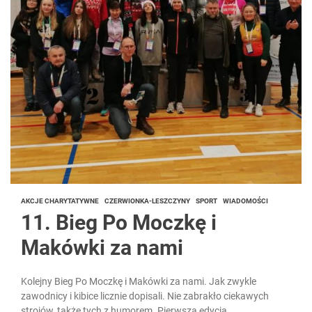
AKCJE CHARYTATYWNE
CZERWIONKA-LESZCZYNY
SPORT
WIADOMOŚCI
11. Bieg Po Moczkę i
Makówki za nami
Kolejny Bieg Po Moczkę i Makówki za nami. Jak zwykle
zawodnicy i kibice licznie dopisali. Nie zabrakło ciekawych
strojów, także tych z humorem. Pierwsza edycja...