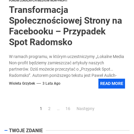
FORUM LOKALNYCH MEDIÓW NON-PROFIT
Transformacja
Społecznościowej Strony na
Facebooku – Przypadek
Spot Radomsko
W ramach programu, w którym uczestniczymy „Lokalne Media
Non-profit będziemy zamieszczać artykuły naszych
partnerów. Dziś możecie przeczytać o „Przypadek Spot
Radomsko”. Autorem poniższego tekstu jest Paweł Aulich-
SpotRadomsko. W...
READ MORE
Wioleta Grzybek
3 Lata Ago
Stronicowanie
1
2
…
16
Następny
wpisów
TWOJE ZDANIE