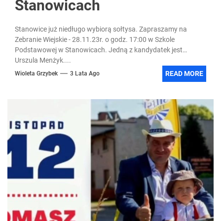
Stanowicach
Stanowice już niedługo wybiorą sołtysa. Zapraszamy na
Zebranie Wiejskie - 28.11.23r. o godz. 17:00 w Szkole
Podstawowej w Stanowicach. Jedną z kandydatek jest
Urszula Menżyk....
READ MORE
Wioleta Grzybek
3 Lata Ago