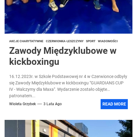
AKCJE CHARYTATYWNE
CZERWIONKA-LESZCZYNY
SPORT
WIADOMOŚCI
Zawody Międzyklubowe w
kickboxingu
16.12.2023r. w Szkole Podstawowej nr 4 w Czerwionce odbyły
się Zawody Międzyklubowe w kickboxingu "GUARDIANS CUP
IV - Walczymy dla Maxa". Wydarzenie zostało objęte
patronatem...
READ MORE
Wioleta Grzybek
3 Lata Ago