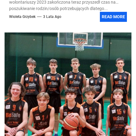
wolontariuszy 2023 zakończona teraz przyszedł czas na
poszukiwanie rodzin/osób potrzebujących dlatego...
READ MORE
Wioleta Grzybek
3 Lata Ago