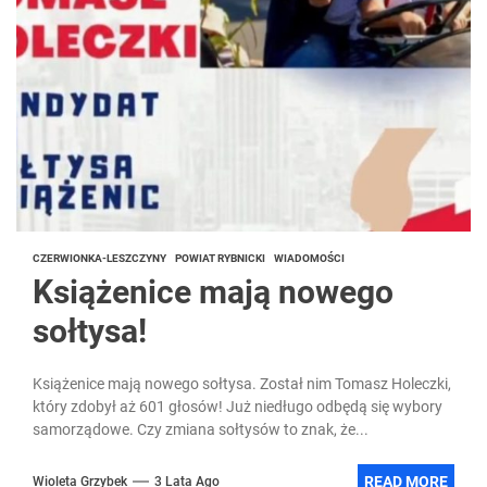
CZERWIONKA-LESZCZYNY
POWIAT RYBNICKI
WIADOMOŚCI
Książenice mają nowego
sołtysa!
Książenice mają nowego sołtysa. Został nim Tomasz Holeczki,
który zdobył aż 601 głosów! Już niedługo odbędą się wybory
samorządowe. Czy zmiana sołtysów to znak, że...
READ MORE
Wioleta Grzybek
3 Lata Ago