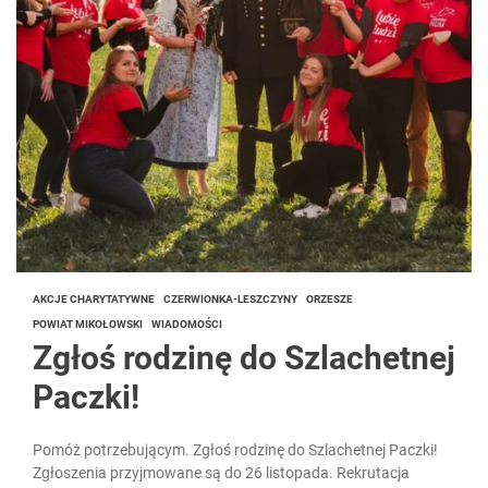
AKCJE CHARYTATYWNE
CZERWIONKA-LESZCZYNY
ORZESZE
POWIAT MIKOŁOWSKI
WIADOMOŚCI
Zgłoś rodzinę do Szlachetnej
Paczki!
Pomóż potrzebującym. Zgłoś rodzinę do Szlachetnej Paczki!
Zgłoszenia przyjmowane są do 26 listopada. Rekrutacja