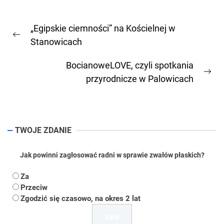
Nawigacja
„Egipskie ciemności” na Kościelnej w
wpisu
Previous
Stanowicach
post:
BocianoweLOVE, czyli spotkania
Ne
przyrodnicze w Palowicach
pos
TWOJE ZDANIE
Jak powinni zagłosować radni w sprawie zwałów płaskich?
Za
Przeciw
Zgodzić się czasowo, na okres 2 lat