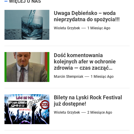
WIĘCEJ U NAS
Uwaga Dębieńsko – woda
nieprzydatna do spożycia!!!
Wioleta Grzybek
1 Miesiąc Ago
Dość komentowania
kolejnych afer w ochronie
zdrowia — czas zacząć
mówić o rozwiązaniach
Marcin Stempniak
1 Miesiąc Ago
Bilety na Lyski Rock Festival
już dostępne!
Wioleta Grzybek
2 Miesiące Ago