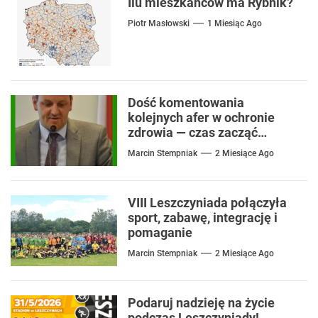
Ilu mieszkańców ma Rybnik?
Piotr Masłowski
1 Miesiąc Ago
Dość komentowania
kolejnych afer w ochronie
zdrowia — czas zacząć
mówić o rozwiązaniach
Marcin Stempniak
2 Miesiące Ago
VIII Leszczyniada połączyła
sport, zabawę, integrację i
pomaganie
Marcin Stempniak
2 Miesiące Ago
Podaruj nadzieję na życie
podczas Leszczyniady!