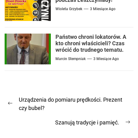
Wioleta Grzybek
3 Miesiące Ago
Państwo chroni lokatorów. A
kto chroni właścicieli? Czas
wrócić do trudnego tematu.
Marcin Stempniak
3 Miesiące Ago
Nawigacja
Urządzenia do pomiaru prędkości. Prezent
wpisu
Previous
czy bubel?
post:
Szanują tradycje i pamięć.
Ne
pos