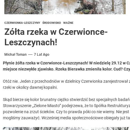
CZERWIONKA-LESZCZYNY
ŚRODOWISKO
WAŻNE
Zółta rzeka w Czerwionce-
Leszczynach!
Michał Toman
7 Lat Ago
Płynie żółta rzeka w Czerwionce-Leszczynach! W niedzielę 29.12 w 
miejsce niezwykłe zjawisko. Rzeka Bierawka zmieniła kolor. Cud? Cz
Otóż nie. Jeden z przechodniów w dzielnicy Czerwionka zarejestrował z
rzeki w okolicy dawnej kopalni.
Skąd bierze się kolor brunatny ciężko stwierdzić bez specjalnych bad
Stowarzyszenie „Zielone Miasto” podejrzewa, że to Spółka Restruktury
pozwolenie na zrzut ścieków. Czy to prawda póki co nie wiemy. Nie jest 
mogliśmy zauważyć. Wcześniej media społecznościowe obiegały już tak