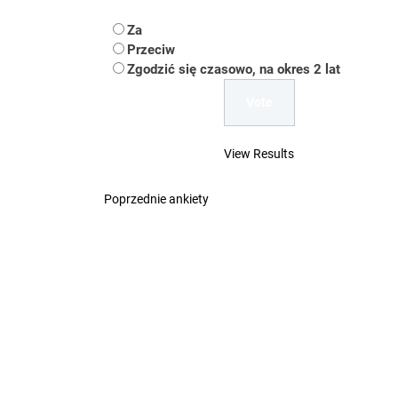
Koper – część 2.
Za
Koper
Przeciw
Zgodzić się czasowo, na okres 2 lat
Uwaga Dębieńsko –
Ilu mieszkańców m
View Results
Dość komentowania
Poprzednie ankiety