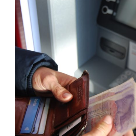
 woda nieprzydatna do spożycia!!!
a Rybnik?
 kolejnych afer w ochronie zdrowia — czas zacząć mówić o rozwiązan