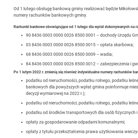
Od 1 lutego obsługę bankową gminy realizować będzie Mikołowsk
numery rachunków bankowych gminy.
Rachunki bankowe obowiązujące od 1 lutego dla wpłat dokonywanych na rz
90 8436 0003 0000 0026 8500 0001 – dochody Urzędu Gm
03 8436 0003 0000 0026 8500 0015 – opłata skarbowa;
68 8436 0003 0000 0026 8500 0009 – wadia;
84 8436 0003 0000 0026 8500 0012 – zabezpieczenia i gw
Po 1 lutym 2022 r. zmienią się również indywidualne numery rachunków ba
podatku od nieruchomości, podatku rolnego, podatku leśn
bankowych dla powyższych wpłat gmina poinformuje mie
decyzji wymiarowej na 2022 r.);
podatku od nieruchomości, podatku rolnego, podatku leśn
podatku od środków transportowych dla osób fizycznych i
opłaty za gospodarowanie odpadami komunalnymi;
opłaty z tytułu przekształcenia prawa użytkowania wiecz