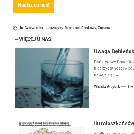
Napisz do nas!
In
Czerwionka - Leszczyny
,
Rachunek Bankowy
,
Zmiana
WIĘCEJ U NAS
Uwaga Dębieńsko
Państwowy Powiatowy
nieprzydatności wody
nadaje się do...
Wioleta Grzybek
1 M
Ilu mieszkańcó