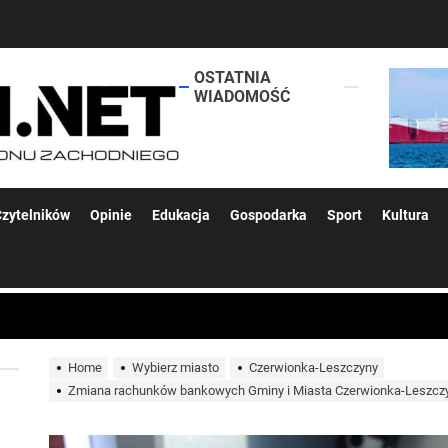
OSTATNIA
lokalsi.net
WIADOMOŚĆ
 kolejnych afer w ochronie zdrowia — czas zacząć mówić o rozwiązan
zytelników
Opinie
Edukacja
Gospodarka
Sport
Kultura
 woda nieprzydatna do spożycia!!!
a Rybnik?
Home
Wybierz miasto
Czerwionka-Leszczyny
Zmiana rachunków bankowych Gminy i Miasta Czerwionka-Leszcz
 kolejnych afer w ochronie zdrowia — czas zacząć mówić o rozwiązan