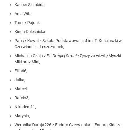
Kacper Siembida,
Ania Wita,
Tomek Pajonk,
Kinga Koleśnicka
Patryk Kowal z Szkoła Podstawowa nr 4 im. T. Kościuszki w
Czerwionce – Leszczynach,
Michalina Czaja z
Po Drugiej Stronie Tęczy
za wizytę Myszki
Miki oraz Mini,
Filip66,
Julka,
Marcel,
Rafcio3,
Nikodem11,
Marysia,
Weronika Duraj#226 z Enduro Czerwionka – Enduro Kids za