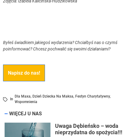
Zdjęcia: Izabela Kalicińska-Hudzikowska
Byłeś świadkiem jakiegoś wydarzenia? Chciałbyś nas o czymś
poinformować? Chcesz pochwalić się swoimi działaniami?
Napisz do nas!
Dla Maxa
,
Dzień Dziecka Na Maksa
,
Festyn Charytatywny
,
In
Wspomnienia
WIĘCEJ U NAS
Uwaga Dębieńsko – woda
nieprzydatna do spożycia!!!