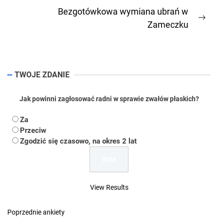
post:
Bezgotówkowa wymiana ubrań w
Ne
Zameczku
pos
TWOJE ZDANIE
Jak powinni zagłosować radni w sprawie zwałów płaskich?
Za
Przeciw
Zgodzić się czasowo, na okres 2 lat
View Results
Poprzednie ankiety