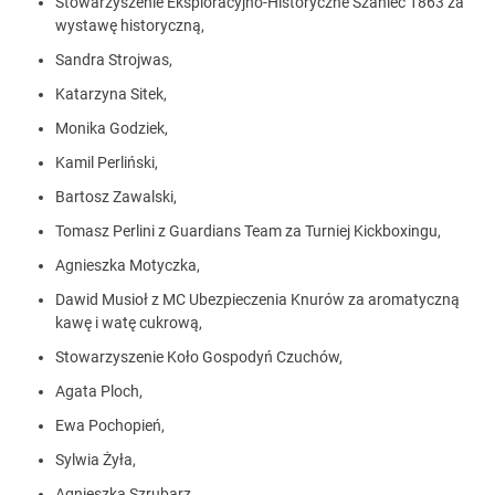
Stowarzyszenie Eksploracyjno-Historyczne Szaniec 1863 za
wystawę historyczną,
Sandra Strojwas,
Katarzyna Sitek,
Monika Godziek,
Kamil Perliński,
Bartosz Zawalski,
Tomasz Perlini z Guardians Team za Turniej Kickboxingu,
Agnieszka Motyczka,
Dawid Musioł z MC Ubezpieczenia Knurów za aromatyczną
kawę i watę cukrową,
Stowarzyszenie Koło Gospodyń Czuchów,
Agata Ploch,
Ewa Pochopień,
Sylwia Żyła,
Agnieszka Szrubarz,