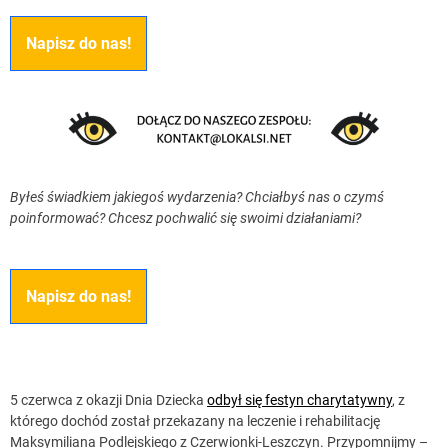
Napisz do nas!
Byłeś świadkiem jakiegoś wydarzenia? Chciałbyś nas o czymś
poinformować? Chcesz pochwalić się swoimi działaniami?
Napisz do nas!
5 czerwca z okazji Dnia Dziecka
odbył się festyn charytatywny
, z
którego dochód został przekazany na leczenie i rehabilitację
Maksymiliana Podlejskiego z Czerwionki-Leszczyn. Przypomnijmy –