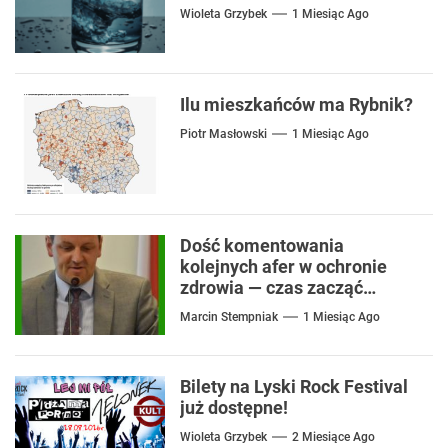
Wioleta Grzybek
1 Miesiąc Ago
Ilu mieszkańców ma Rybnik?
Piotr Masłowski
1 Miesiąc Ago
Dość komentowania
kolejnych afer w ochronie
zdrowia — czas zacząć
mówić o rozwiązaniach
Marcin Stempniak
1 Miesiąc Ago
Bilety na Lyski Rock Festival
już dostępne!
Wioleta Grzybek
2 Miesiące Ago