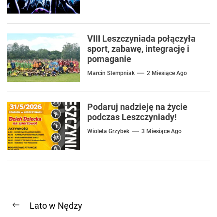
VIII Leszczyniada połączyła
sport, zabawę, integrację i
pomaganie
Marcin Stempniak
2 Miesiące Ago
Podaruj nadzieję na życie
podczas Leszczyniady!
Wioleta Grzybek
3 Miesiące Ago
Nawigacja
Lato w Nędzy
wpisu
Previous