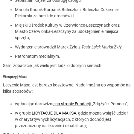
Sebastian Kajzer za obsługę czołgu,
Mariola Knopik-Kurpanik Bułeczka z Bułeczka Cukiernia-
Piekarnia za bułki do grochówki,
Miejski Ośrodek Kultury w Czerwionce-Leszczynach oraz
Miasto Czerwionka-Leszczyny za udostępnienie miejsca i
sprzętu,
Wydarzenie prowadził Marek Żyła z
Teatr Lalek Marka Żyły
,
Patronatom medialnym.
Sami zobaczcie, jak wielu jest ludzi o dobrych sercach.
Wesprzyj Maxa
Leczenie Maxa jest bardzo kosztowne. Nadal można go wspomóc na
kilka sposobów:
wpłacając darowiznę
na stronie Fundacji
„Zdążyć z Pomocą”,
w grupie
LICYTACJE DLA MAKSA
, gdzie można wsiąść udział
w charytatywnych licytacjach, z których dochód jest
przeznaczony na leczenie i rehabilitację.