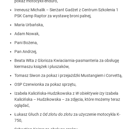
pokaz motocykli enduro,
Ireneusz Michalik – Sierżant Gadżet z Centrum Szkolenia 1
PSK Camp Raptor za wystawę broni palnej,
Maria Urbańska,
Adam Nowak,
Pani Bożena,
Pan Andrzej,
Beata Wita z Glorioza Kwiaciarnia-pasmanteria za obsługę
kiermaszu książek i pluszaków,
Tomasz Siwon za pokaz i przejażdżki Mustangiem i Corvettą,
OSP Czerwionka za pokaz sprzętu,
Izabela Kalicińska-Hudzikowska z
W obiektywie
Izy
Izabela
Kalicińska – Hudzikowska – za zdjęcia, które możemy teraz
oglądać,
Łukasz Głuch z
Od zlotu do zlotu
za użyczenie motocykla K-
750,