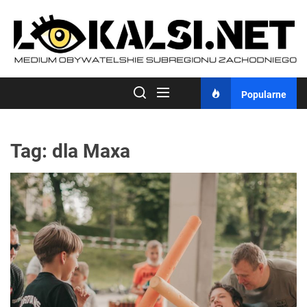
Skip
to
the
content
Popularne
Tag:
dla Maxa