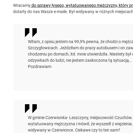
Wracamy
do sprawy łysego, wytatuowanego mężczyzny, który p
dotarły do nas Wasze e-maile. Był widywany w różnych miejscach.
Witam, z opisu jestem na 99,9% pewna, że chodzi o męż
Szczygłowicach. Jeździłam do pracy autobusem i on za
chodzeniu po domach, itd. mnie utwierdziła. Niestety był
odzywkach do ludzi, nie jestem zaskoczona tą sytuacją…
Pozdrawiam
W gminie Czerwionka- Leszczyny, miejscowość Czuchów… 
wytatuowany mężczyzna i mówił, że wyszedł z więzienia. 
widywany w Czerwionce. Ciekawe czy to ten sam?