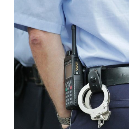
 woda nieprzydatna do spożycia!!!
a Rybnik?
 kolejnych afer w ochronie zdrowia — czas zacząć mówić o rozwiązan