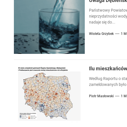
Uwaga Dębieńsko
Państwowy Powiatowy
nieprzydatności wody
nadaje się do...
Wioleta Grzybek
1 M
Ilu mieszkańcó
Według Raportu o sta
zameldowanych było 
Piotr Masłowski
1 M