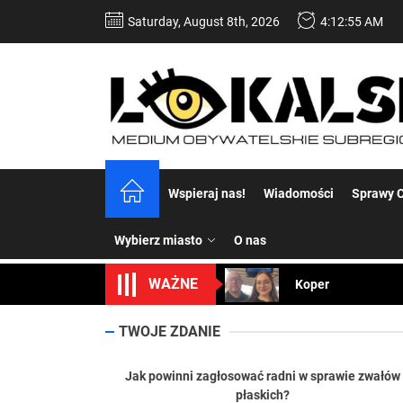
Skip
Saturday, August 8th, 2026
4:12:56 AM
to
the
content
Dość komentowania
Wspieraj nas!
Wiadomości
Sprawy C
Koper – część 2.
Wybierz miasto
O nas
Koper
WAŻNE
Uwaga Dębieńsko –
Ilu mieszkańców m
TWOJE ZDANIE
Dość komentowania
Jak powinni zagłosować radni w sprawie zwałów
płaskich?