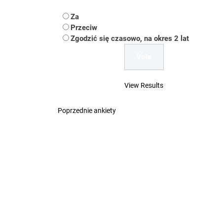
Koper – część 2.
Za
Koper
Przeciw
Zgodzić się czasowo, na okres 2 lat
Uwaga Dębieńsko –
Ilu mieszkańców m
View Results
Dość komentowania
Poprzednie ankiety