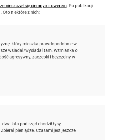
rzemieszczał się ciemnym rowerem
. Po publikacji
 Oto niektóre z nich:
czyznę, który mieszka prawdopodobnie w
wsze wsiadał/wysiadał tam. Wzmianka o
 dość agresywny, zaczepki i bezczelny w
dwa lata pod rząd chodził łysy,
Zbierał pieniądze. Czasami jest jeszcze