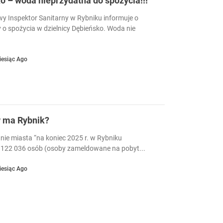
 – woda nieprzydatna do spożycia!!!
 Inspektor Sanitarny w Rybniku informuje o
 o spożycia w dzielnicy Dębieńsko. Woda nie
iesiąc Ago
w ma Rybnik?
nie miasta “na koniec 2025 r. w Rybniku
122 036 osób (osoby zameldowane na pobyt...
iesiąc Ago