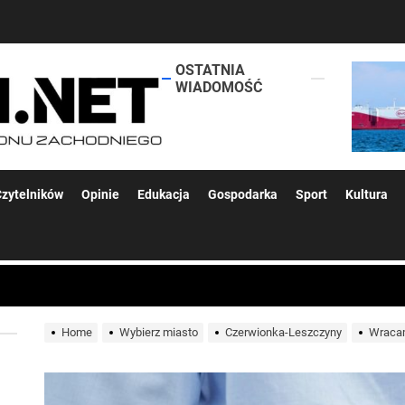
OSTATNIA
lokalsi.net
WIADOMOŚĆ
 kolejnych afer w ochronie zdrowia — czas zacząć mówić o rozwiązan
zytelników
Opinie
Edukacja
Gospodarka
Sport
Kultura
 woda nieprzydatna do spożycia!!!
a Rybnik?
Home
Wybierz miasto
Czerwionka-Leszczyny
Wracam
 kolejnych afer w ochronie zdrowia — czas zacząć mówić o rozwiązan