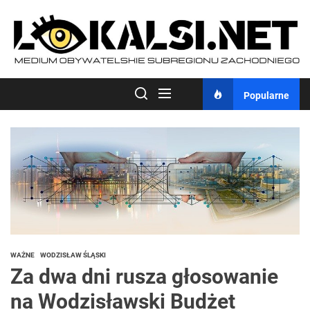
Skip
to
the
content
Popularne
WAŻNE
WODZISŁAW ŚLĄSKI
Za dwa dni rusza głosowanie
na Wodzisławski Budżet