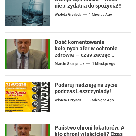
nieprzydatna do spożycia!!!
Wioleta Grzybek
1 Miesiąc Ago
Dość komentowania
kolejnych afer w ochronie
zdrowia — czas zacząć
mówić o rozwiązaniach
Marcin Stempniak
1 Miesiąc Ago
Podaruj nadzieję na życie
podczas Leszczyniady!
Wioleta Grzybek
3 Miesiące Ago
Państwo chroni lokatorów. A
kto chroni właścicieli? Czas