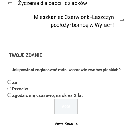
Życzenia dla babci i dziadków
wpisu
Previous
post:
Mieszkaniec Czerwionki-Leszczyn
Ne
podłożył bombę w Wyrach!
pos
TWOJE ZDANIE
Jak powinni zagłosować radni w sprawie zwałów płaskich?
Za
Przeciw
Zgodzić się czasowo, na okres 2 lat
View Results