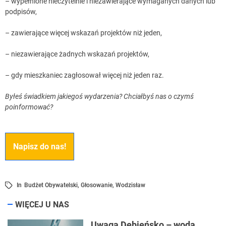
– wypełnione nieczytelnie i niezawierające wymaganych danych lub
podpisów,
– zawierające więcej wskazań projektów niż jeden,
– niezawierające żadnych wskazań projektów,
– gdy mieszkaniec zagłosował więcej niż jeden raz.
Byłeś świadkiem jakiegoś wydarzenia? Chciałbyś nas o czymś
poinformować?
Napisz do nas!
In
Budżet Obywatelski
,
Głosowanie
,
Wodzisław
WIĘCEJ U NAS
Uwaga Dębieńsko – woda