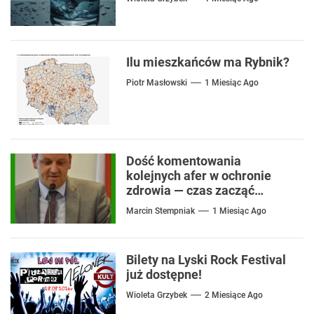
Ilu mieszkańców ma Rybnik?
Piotr Masłowski
1 Miesiąc Ago
Dość komentowania
kolejnych afer w ochronie
zdrowia — czas zacząć
mówić o rozwiązaniach
Marcin Stempniak
1 Miesiąc Ago
Bilety na Lyski Rock Festival
już dostępne!
Wioleta Grzybek
2 Miesiące Ago