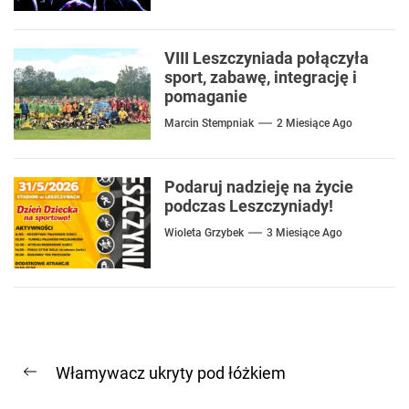
VIII Leszczyniada połączyła
sport, zabawę, integrację i
pomaganie
Marcin Stempniak
2 Miesiące Ago
Podaruj nadzieję na życie
podczas Leszczyniady!
Wioleta Grzybek
3 Miesiące Ago
Nawigacja
Włamywacz ukryty pod łóżkiem
wpisu
Previous
post: