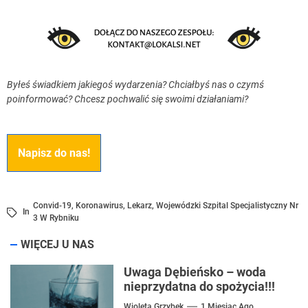
Byłeś świadkiem jakiegoś wydarzenia? Chciałbyś nas o czymś
poinformować? Chcesz pochwalić się swoimi działaniami?
Napisz do nas!
Convid-19
,
Koronawirus
,
Lekarz
,
Wojewódzki Szpital Specjalistyczny Nr
In
3 W Rybniku
WIĘCEJ U NAS
Uwaga Dębieńsko – woda
nieprzydatna do spożycia!!!
Wioleta Grzybek
1 Miesiąc Ago