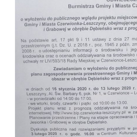
 woda nieprzydatna do spożycia!!!
a Rybnik?
 kolejnych afer w ochronie zdrowia — czas zacząć mówić o rozwiązan