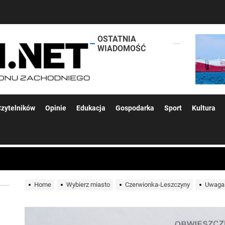
OSTATNIA
lokalsi.net
WIADOMOŚĆ
 kolejnych afer w ochronie zdrowia — czas zacząć mówić o rozwiązan
zytelników
Opinie
Edukacja
Gospodarka
Sport
Kultura
 woda nieprzydatna do spożycia!!!
a Rybnik?
Home
Wybierz miasto
Czerwionka-Leszczyny
Uwaga!
 kolejnych afer w ochronie zdrowia — czas zacząć mówić o rozwiązan