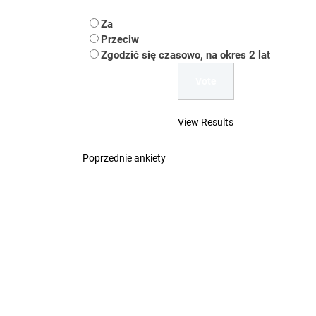
Koper – część 2.
Za
Koper
Przeciw
Zgodzić się czasowo, na okres 2 lat
Uwaga Dębieńsko –
Ilu mieszkańców m
View Results
Dość komentowania
Poprzednie ankiety