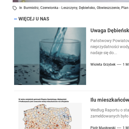
In
Burmistrz
,
Czerwionka - Leszczyny
,
Dębieńsko
,
Obwieszczenie
,
Plan
WIĘCEJ U NAS
Uwaga Dębieńsko
Państwowy Powiatowy
nieprzydatności wody
nadaje się do...
Wioleta Grzybek
1 M
Ilu mieszkańcó
Według Raportu o sta
zameldowanych było 
Piotr Masłowski
1 M