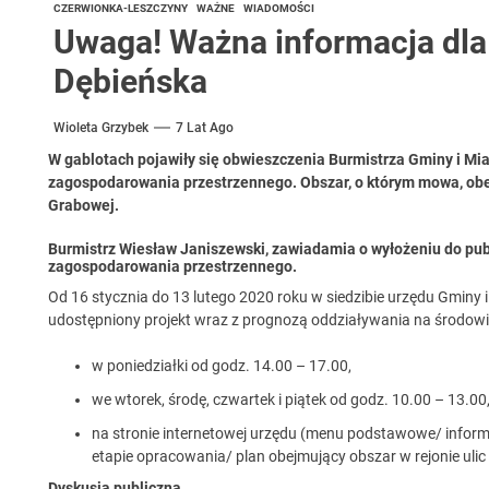
CZERWIONKA-LESZCZYNY
WAŻNE
WIADOMOŚCI
Uwaga! Ważna informacja dl
Dębieńska
Wioleta Grzybek
7 Lat Ago
W gablotach pojawiły się obwieszczenia Burmistrza Gminy i Mi
zagospodarowania przestrzennego. Obszar, o którym mowa, obej
Grabowej.
Burmistrz Wiesław Janiszewski, zawiadamia o wyłożeniu do pu
zagospodarowania przestrzennego.
Od 16 stycznia do 13 lutego 2020 roku w siedzibie urzędu Gminy
udostępniony projekt wraz z prognozą oddziaływania na środowi
w poniedziałki od godz. 14.00 – 17.00,
we wtorek, środę, czwartek i piątek od godz. 10.00 – 13.00
na stronie internetowej urzędu (menu podstawowe/ inform
etapie opracowania/ plan obejmujący obszar w rejonie ulic
Dyskusja publiczna