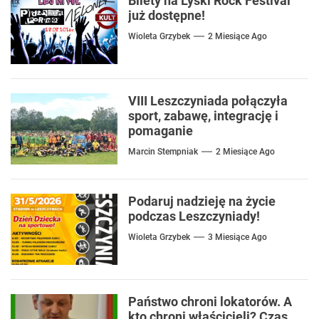
Bilety na Lyski Rock Festival
już dostępne!
Wioleta Grzybek
2 Miesiące Ago
VIII Leszczyniada połączyła
sport, zabawę, integrację i
pomaganie
Marcin Stempniak
2 Miesiące Ago
Podaruj nadzieję na życie
podczas Leszczyniady!
Wioleta Grzybek
3 Miesiące Ago
Państwo chroni lokatorów. A
kto chroni właścicieli? Czas