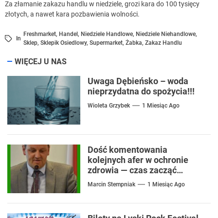
Za złamanie zakazu handlu w niedziele, grozi kara do 100 tysięcy
złotych, a nawet kara pozbawienia wolności.
Freshmarket
,
Handel
,
Niedziele Handlowe
,
Niedziele Niehandlowe
,
In
Sklep
,
Sklepik Osiedlowy
,
Supermarket
,
Żabka
,
Zakaz Handlu
WIĘCEJ U NAS
Uwaga Dębieńsko – woda
nieprzydatna do spożycia!!!
Wioleta Grzybek
1 Miesiąc Ago
Dość komentowania
kolejnych afer w ochronie
zdrowia — czas zacząć
mówić o rozwiązaniach
Marcin Stempniak
1 Miesiąc Ago