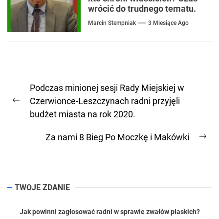
wrócić do trudnego tematu.
Marcin Stempniak
3 Miesiące Ago
Nawigacja
Podczas minionej sesji Rady Miejskiej w
wpisu
Czerwionce-Leszczynach radni przyjęli
Previous
budżet miasta na rok 2020.
post:
Za nami 8 Bieg Po Moczkę i Makówki
Ne
pos
TWOJE ZDANIE
Jak powinni zagłosować radni w sprawie zwałów płaskich?