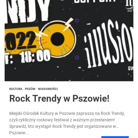
KULTURA
PSZÓW
WIADOMOŚCI
Rock Trendy w Pszowie!
Miejski Ośrodek Kultury w Pszowie zaprasza na Rock Trendy,
czyli cykliczny rockowy festiwal z ważnym przesłaniem!
Sprawdź, kto wystąpi! Rock Trendy jest organizowane w
Pszowie...