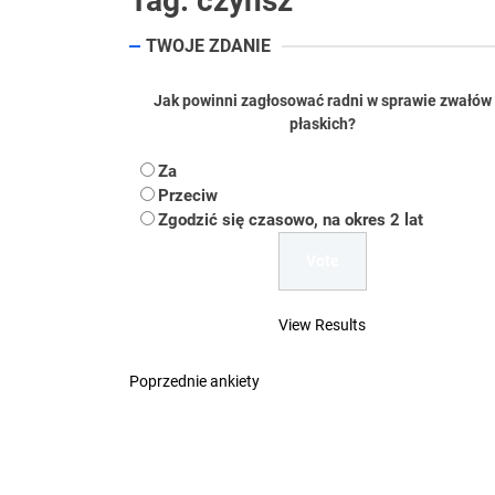
Tag:
czynsz
Koper – część 2.
TWOJE ZDANIE
Koper
Jak powinni zagłosować radni w sprawie zwałów
Uwaga Dębieńsko –
płaskich?
Ilu mieszkańców m
Za
Przeciw
Dość komentowania
Zgodzić się czasowo, na okres 2 lat
View Results
Poprzednie ankiety