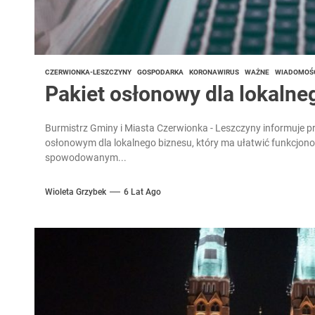
CZERWIONKA-LESZCZYNY
GOSPODARKA
KORONAWIRUS
WAŻNE
WIADOMOŚ
Pakiet osłonowy dla lokalne
Burmistrz Gminy i Miasta Czerwionka - Leszczyny informuje 
osłonowym dla lokalnego biznesu, który ma ułatwić funkcjo
spowodowanym...
Wioleta Grzybek
6 Lat Ago