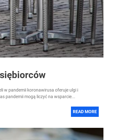
dsiębiorców
i w pandemii koronawirusa oferuje ulgi i
czas pandemii mogą liczyć na wsparcie...
READ MORE