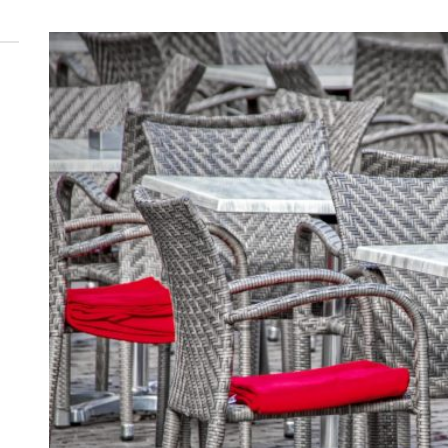
 woda nieprzydatna do spożycia!!!
a Rybnik?
 kolejnych afer w ochronie zdrowia — czas zacząć mówić o rozwiązan