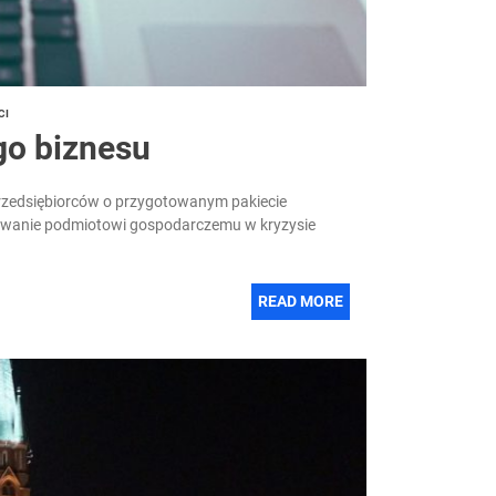
CI
go biznesu
przedsiębiorców o przygotowanym pakiecie
nowanie podmiotowi gospodarczemu w kryzysie
READ MORE