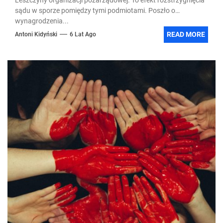
sądu w sporze pomiędzy tymi podmiotami. Poszło o
wynagrodzenia...
READ MORE
Antoni Kidyński
6 Lat Ago