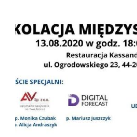
 woda nieprzydatna do spożycia!!!
a Rybnik?
 kolejnych afer w ochronie zdrowia — czas zacząć mówić o rozwiązan