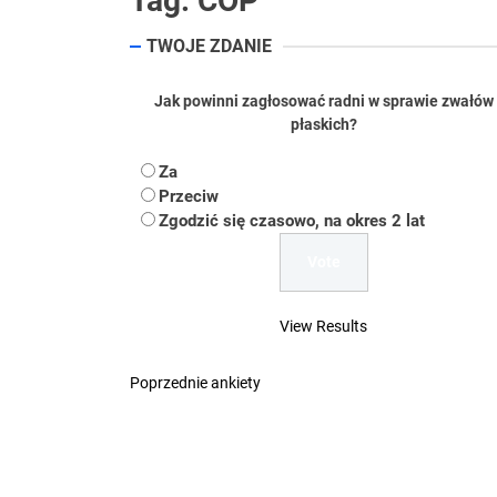
Tag:
COP
Koper – część 2.
TWOJE ZDANIE
Koper
Jak powinni zagłosować radni w sprawie zwałów
Uwaga Dębieńsko –
płaskich?
Ilu mieszkańców m
Za
Przeciw
Dość komentowania
Zgodzić się czasowo, na okres 2 lat
View Results
Poprzednie ankiety