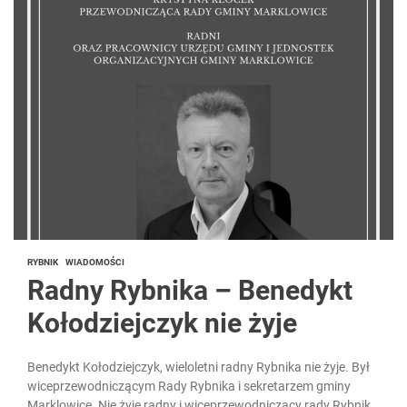
RYBNIK
WIADOMOŚCI
Radny Rybnika – Benedykt
Kołodziejczyk nie żyje
Benedykt Kołodziejczyk, wieloletni radny Rybnika nie żyje. Był
wiceprzewodniczącym Rady Rybnika i sekretarzem gminy
Marklowice. Nie żyje radny i wiceprzewodniczący rady Rybnika