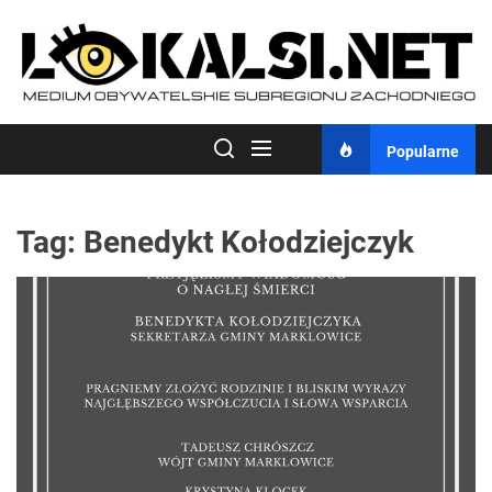
Skip
to
the
content
Popularne
Tag:
Benedykt Kołodziejczyk