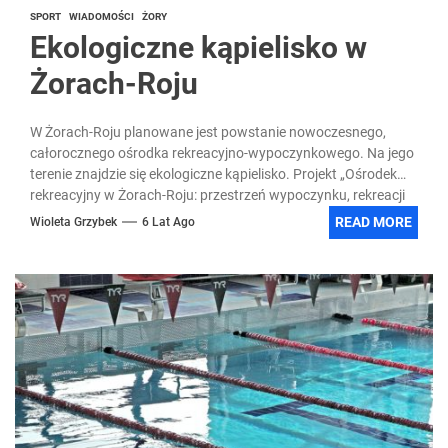
SPORT
WIADOMOŚCI
ŻORY
Ekologiczne kąpielisko w
Żorach-Roju
W Żorach-Roju planowane jest powstanie nowoczesnego,
całorocznego ośrodka rekreacyjno-wypoczynkowego. Na jego
terenie znajdzie się ekologiczne kąpielisko. Projekt „Ośrodek
rekreacyjny w Żorach-Roju: przestrzeń wypoczynku, rekreacji
i...
READ MORE
Wioleta Grzybek
6 Lat Ago