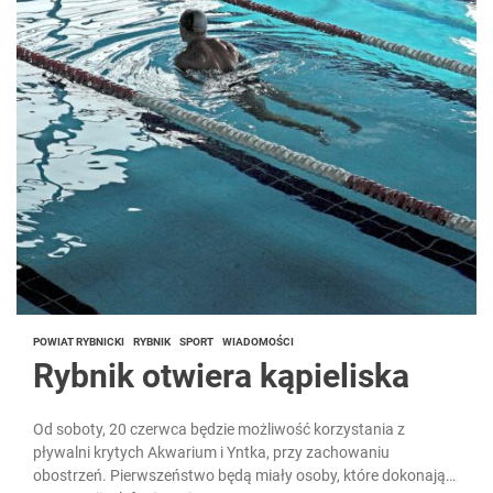
POWIAT RYBNICKI
RYBNIK
SPORT
WIADOMOŚCI
Rybnik otwiera kąpieliska
Od soboty, 20 czerwca będzie możliwość korzystania z
pływalni krytych Akwarium i Yntka, przy zachowaniu
obostrzeń. Pierwszeństwo będą miały osoby, które dokonają