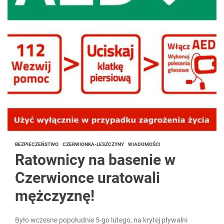
BEZPIECZEŃSTWO
CZERWIONKA-LESZCZYNY
WIADOMOŚCI
Ratownicy na basenie w
Czerwionce uratowali
mężczyznę!
Było wczesne popołudnie 5-go lutego, na krytej pływalni