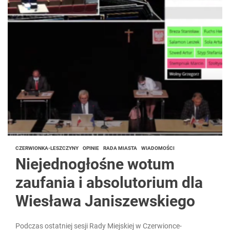
CZERWIONKA-LESZCZYNY
OPINIE
RADA MIASTA
WIADOMOŚCI
Niejednogłośne wotum
zaufania i absolutorium dla
Wiesława Janiszewskiego
Podczas ostatniej sesji Rady Miejskiej w Czerwionce-