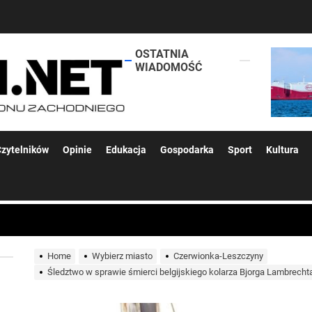
OSTATNIA
lokalsi.net
WIADOMOŚĆ
 kolejnych afer w ochronie zdrowia — czas zacząć mówić o rozwiązan
zytelników
Opinie
Edukacja
Gospodarka
Sport
Kultura
 woda nieprzydatna do spożycia!!!
a Rybnik?
Home
Wybierz miasto
Czerwionka-Leszczyny
Śledztwo w sprawie śmierci belgijskiego kolarza Bjorga Lambrech
 kolejnych afer w ochronie zdrowia — czas zacząć mówić o rozwiązan