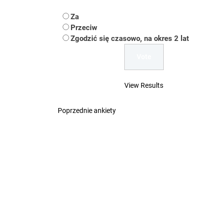
Koper – część 2.
Za
Koper
Przeciw
Zgodzić się czasowo, na okres 2 lat
Uwaga Dębieńsko –
Ilu mieszkańców m
View Results
Dość komentowania
Poprzednie ankiety