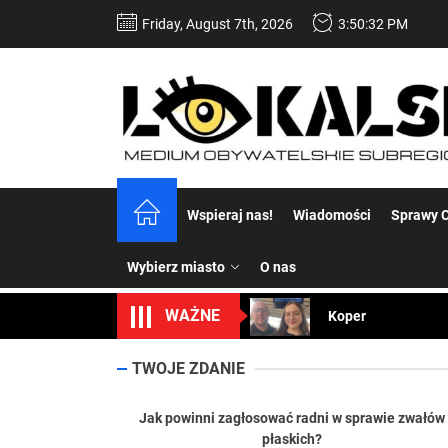
Skip
Friday, August 7th, 2026
3:50:34 PM
to
the
content
Dość komentowania
Wspieraj nas!
Wiadomości
Sprawy C
Koper – część 2.
Wybierz miasto
O nas
Koper
WAŻNE
Uwaga Dębieńsko –
Ilu mieszkańców m
TWOJE ZDANIE
Dość komentowania
Jak powinni zagłosować radni w sprawie zwałów
płaskich?