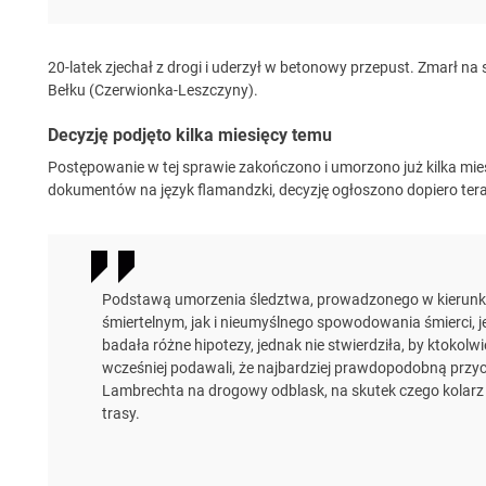
20-latek zjechał z drogi i uderzył w betonowy przepust. Zmarł na
Bełku (Czerwionka-Leszczyny).
Decyzję podjęto kilka miesięcy temu
Postępowanie w tej sprawie zakończono i umorzono już kilka mi
dokumentów na język flamandzki, decyzję ogłoszono dopiero tera
Podstawą umorzenia śledztwa, prowadzonego w kierun
śmiertelnym, jak i nieumyślnego spowodowania śmierci, 
badała różne hipotezy, jednak nie stwierdziła, by ktokolw
wcześniej podawali, że najbardziej prawdopodobną przy
Lambrechta na drogowy odblask, na skutek czego kolarz 
trasy.