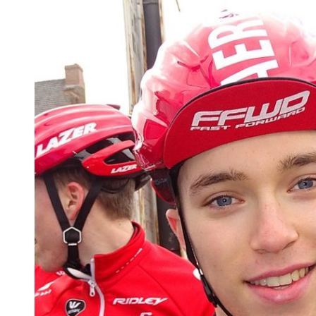
 woda nieprzydatna do spożycia!!!
a Rybnik?
 kolejnych afer w ochronie zdrowia — czas zacząć mówić o rozwiązan