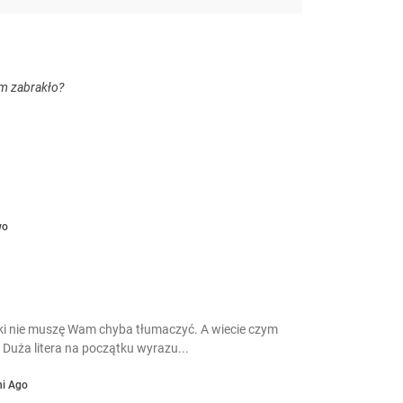
m zabrakło?
wo
ki nie muszę Wam chyba tłumaczyć. A wiecie czym
 Duża litera na początku wyrazu...
ni Ago