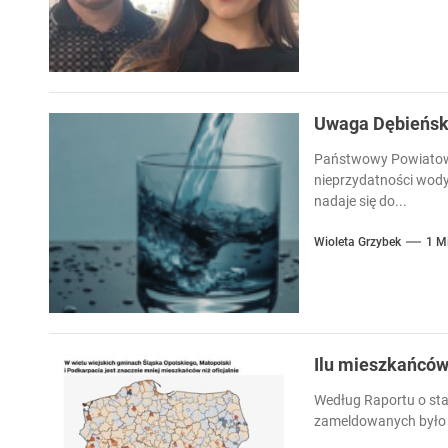
Uwaga Dębieńsko
Państwowy Powiatowy
nieprzydatności wody
nadaje się do...
Wioleta Grzybek
1 M
Ilu mieszkańcó
Według Raportu o sta
zameldowanych było 