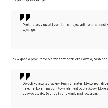
Jak pisze sport.onet.pl:
Prokuratorzy ustalili, że nikt nie przyczynił się do śmierc
wyścigu.
Jak wyjaśnia prokurator Malwina Szendzielorz-Pawela, zastępca
Dwóch kolarzy z drużyny Team Emirates, którzy jechali be
najechał kołem na punktowy element odblaskowy, które 
spowodowało, że stracił panowanie nad rowerem.