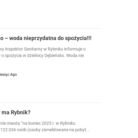
 – woda nieprzydatna do spożycia!!!
 Inspektor Sanitarny w Rybniku informuje o
 o spożycia w dzielnicy Dębieńsko. Woda nie
iesiąc Ago
w ma Rybnik?
nie miasta “na koniec 2025 r. w Rybniku
122 036 osób (osoby zameldowane na pobyt...